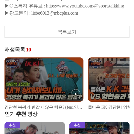
▶⚾스톡킹 유튜브 : https://www.youtube.com/@sportstalkking
▶광고문의 : liebe6013@mbcplus.com
목록보기
재생목록
10
김광현 복귀가 반갑지 않은 팀은? (feat.안치용 vs 김광현 상대전적) | #베이스볼런치 2022.03.11
인기 추천 영상
추천
추천