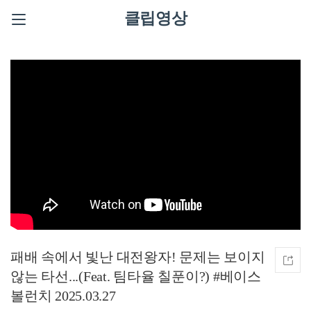
클립영상
패배 속에서 빛난 대전왕자! 문제는 보이지
않는 타선...(Feat. 팀타율 칠푼이?) #베이스
볼런치 2025.03.27