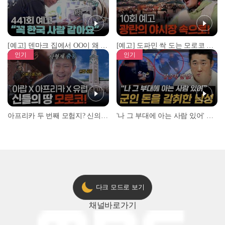
[예고] 덴마크 집에서 OO이 왜 나와...? 이상할 정도로 한국을 사랑하는 우리 형을 제보합니다!
[예고] 도파민 싹 도는 모로코 야시장 투어!
인기
인기
아프리카 두 번째 모험지? 신의 땅 ‘모로코’✈️ l #위대한가이드3 l #MBCevery1 l EP.9
'나 그 부대에 아는 사람 있어' 아들뻘 군인에게 접근한 남성 l #히든아이 l #MBCevery1 l EP.94
다크 모드로 보기
채널
바로가기