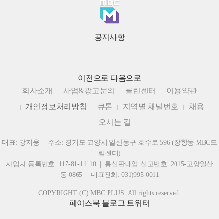
공지사항
이전으로
다음으로
회사소개
사업&광고문의
클린센터
이용약관
개인정보처리방침
큐톤
지역별 채널번호
채용
오시는 길
대표: 강지웅 | 주소: 경기도 고양시 일산동구 호수로 596 (장항동 MBC드
림센터)
사업자 등록번호: 117-81-11110 | 통신판매업 신고번호: 2015-고양일산
동-0865 | 대표전화: 031)995-0011
COPYRIGHT (C) MBC PLUS. All rights reserved.
페이스북
블로그
트위터