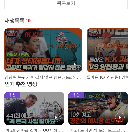
목록보기
재생목록
10
김광현 복귀가 반갑지 않은 팀은? (feat.안치용 vs 김광현 상대전적) | #베이스볼런치 2022.03.11
인기 추천 영상
추천
추천
[예고] 덴마크 집에서 OO이 왜 나와...? 이상할 정도로 한국을 사랑하는 우리 형을 제보합니다!
[예고] 도파민 싹 도는 모로코 야시장 투어!