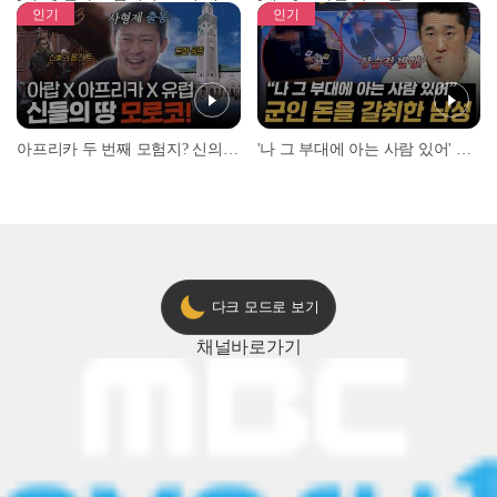
인기
인기
아프리카 두 번째 모험지? 신의 땅 ‘모로코’✈️ l #위대한가이드3 l #MBCevery1 l EP.9
'나 그 부대에 아는 사람 있어' 아들뻘 군인에게 접근한 남성 l #히든아이 l #MBCevery1 l EP.94
다크 모드로 보기
채널
바로가기