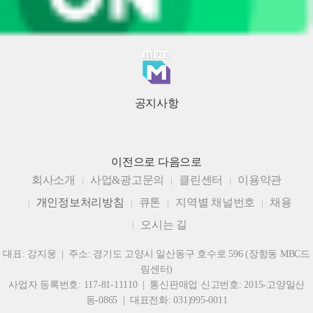
공지사항
이전으로
다음으로
회사소개
사업&광고문의
클린센터
이용약관
개인정보처리방침
큐톤
지역별 채널번호
채용
오시는 길
대표: 강지웅 | 주소: 경기도 고양시 일산동구 호수로 596 (장항동 MBC드
림센터)
사업자 등록번호: 117-81-11110 | 통신판매업 신고번호: 2015-고양일산
동-0865 | 대표전화: 031)995-0011