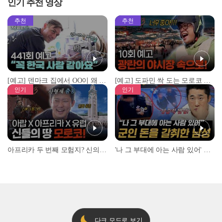
인기 추천 영상
추천
추천
[예고] 덴마크 집에서 OO이 왜 나와...? 이상할 정도로 한국을 사랑하는 우리 형을 제보합니다!
[예고] 도파민 싹 도는 모로코 야시장 투어!
인기
인기
아프리카 두 번째 모험지? 신의 땅 ‘모로코’✈️ l #위대한가이드3 l #MBCevery1 l EP.9
'나 그 부대에 아는 사람 있어' 아들뻘 군인에게 접근한 남성 l #히든아이 l #MBCevery1 l EP.94
다크 모드로 보기