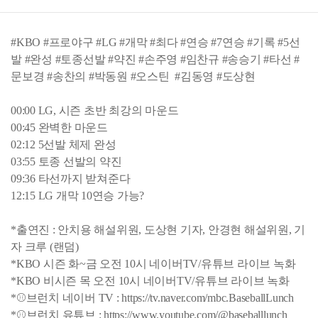
#KBO #프로야구 #LG #개막 #최다 #연승 #7연승 #기록 #5선
발 #완성 #토종선발 #약진 #손주영 #임찬규 #송승기 #타선 #
문보경 #송찬의 #박동원 #오스틴 #김동영 #도상현
00:00 LG, 시즌 초반 최강의 마운드
00:45 완벽한 마운드
02:12 5선발 체제 완성
03:55 토종 선발의 약진
09:36 타선까지 받쳐준다
12:15 LG 개막 10연승 가능?
*출연진 : 안치용 해설위원, 도상현 기자, 안경현 해설위원, 기
자 크루 (랜덤)
*KBO 시즌 화~금 오전 10시 네이버TV/유튜브 라이브 녹화
*KBO 비시즌 목 오전 10시 네이버TV/유튜브 라이브 녹화
*⚾브런치 네이버 TV : https://tv.naver.com/mbc.BaseballLunch
*⚾브런치 유튜브 : https://www.youtube.com/@baseballlunch