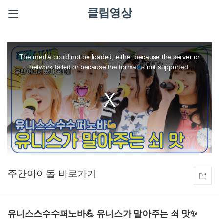
클립영상
This
is
a
The media could not be loaded, either because the server or
modal
window.
network failed or because the format is not supported.
주간아이돌
유니스스수수퍼노바💪 유니스가 말아주는 쇠 맛✨