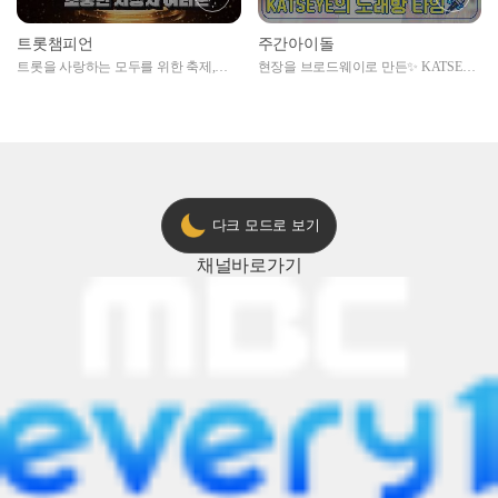
트롯챔피언
주간아이돌
트롯을 사랑하는 모두를 위한 축제,
현장을 브로드웨이로 만든✨ KATSEYE
2024 트롯챔피언 어워즈 l <트롯챔피언
의 노래방 타임🎤
> 55회 l 12월 19일 (목) 저녁 8시 MBC
ON 방송 [예고]
다크 모드로 보기
채널
바로가기