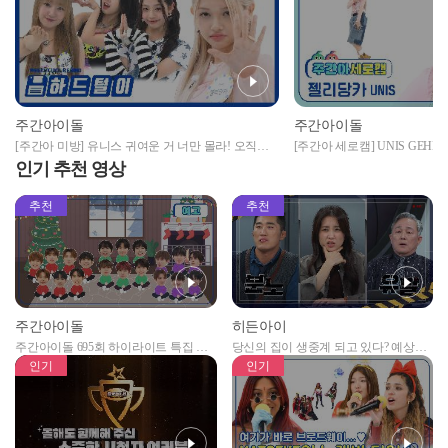
주간아이돌
주간아이돌
[주간아 미방] 유니스 귀여운 거 너만 몰라! 오직
[주간아 세로캠] UNIS GEHLEE 
EverAfter만을 위한 UNIS의 소장짤 타임✨ l EP.675
리당카 - 너만 몰라) l EP.675
인기 추천 영상
추천
추천
주간아이돌
히든아이
주간아이돌 695회 하이라이트 특집 남
당신의 집이 생중계 되고 있다? 예상치
자아이돌편 예고
못한 곳에서 일어나는 불법촬영 범죄!
인기
인기