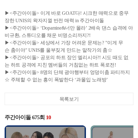
▶<주간아이돌> 이게 바로 GOAT다! 시크한 매력으로 중무
장한 UNIS의 왁자지껄 반전 매력 in 주간아이돌
▶<주간아이돌> ‘Dopamine&너만 몰라’ 2배속 댄스 습격에 아
비규환, 스튜디오를 채운 비명소리까지?!
▶<주간아이돌> 세상에서 가장 어려운 문제는? "이게 무
슨 춤이야" UNIS를 울부짖게 만드는 말작가의 춤☆
▶<주간아이돌> 공포의 하트 장인 엘리시아?! 시도 때도 없
는 하트 공격에 지친 멤버들의 거침없는 하트 폭로전!
▶<주간아이돌> 8명의 단체 광야행부터 엉덩이춤 파티까지
☆ 주체할 수 없는 흥이 폭발한다 ‘과몰입 노래방’
목록보기
주간아이돌 675회
10