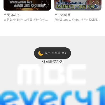
트롯챔피언
주간아이돌
트롯을 사랑하는 모두를 위한 축제,
현장을 브로드웨이로 만든✨ KATSEYE
2024 트롯챔피언 어워즈 l <트롯챔피언
의 노래방 타임🎤
> 55회 l 12월 19일 (목) 저녁 8시 MBC
ON 방송 [예고]
다크 모드로 보기
채널
바로가기