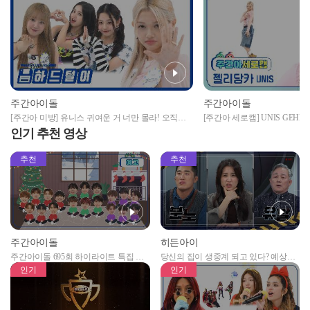
주간아이돌
주간아이돌
[주간아 미방] 유니스 귀여운 거 너만 몰라! 오직
[주간아 세로캠] UNIS GEHLEE 
EverAfter만을 위한 UNIS의 소장짤 타임✨ l EP.675
리당카 - 너만 몰라) l EP.675
인기 추천 영상
추천
추천
주간아이돌
히든아이
주간아이돌 695회 하이라이트 특집 남
당신의 집이 생중계 되고 있다? 예상치
자아이돌편 예고
못한 곳에서 일어나는 불법촬영 범죄!
인기
인기