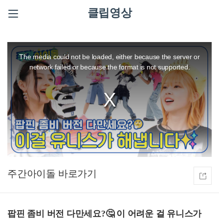
클립영상
This
is
a
The media could not be loaded, either because the server or
modal
window.
network failed or because the format is not supported.
주간아이돌
팝핀 좀비 버전 다만세요?🤔 이 어려운 걸 유니스가