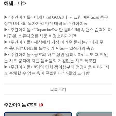
해냅니다✨
▶<주간아이돌> 이게 바로 GOAT다! 시크한 매력으로 중무
장한 UNIS의 왁자지껄 반전 매력 in 주간아이돌
▶<주간아이돌> ‘Dopamine&너만 몰라’ 2배속 댄스 습격에 아
비규환, 스튜디오를 채운 비명소리까지?!
▶<주간아이돌> 세상에서 가장 어려운 문제는? "이게 무
슨 춤이야" UNIS를 울부짖게 만드는 말작가의 춤☆
▶<주간아이돌> 공포의 하트 장인 엘리시아?! 시도 때도 없
는 하트 공격에 지친 멤버들의 거침없는 하트 폭로전!
▶<주간아이돌> 8명의 단체 광야행부터 엉덩이춤 파티까지
☆ 주체할 수 없는 흥이 폭발한다 ‘과몰입 노래방’
목록보기
주간아이돌 675회
10