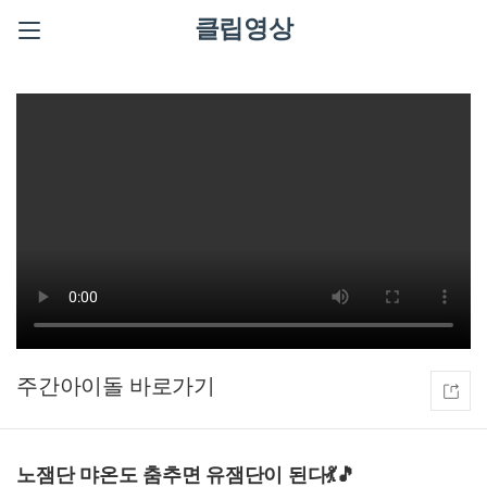
클립영상
주간아이돌
노잼단 먀온도 춤추면 유잼단이 된다💃🎵