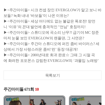
▶<주간아이돌> 시크 컨셉 장인 EVERGLOW가 알고 보니 바
보들? 녹화 내내 ‘바보들’이 나온 이유는?
▶<주간아이돌> 세상 어디에도 없는 불같은 폭로전! 맏언
니 ‘이유’의 꼰대 발언에 충격적인 "언님" 호칭까지!
▶<주간아이돌> 스튜디오에 곡소리 난무?! 급기야 MC 장준
마저 눈물 보인 EVERGLOW의 랜플댄, 그 사연은?
▶<주간아이돌> 주간아 스튜디오에 퍼진 좀비 바이러스? 세
상에서 가장 사랑스러운 좀비‘런’ 등장 대공개!
▶<주간아이돌> 2000년대로 회귀 완료☆ 그때 그 시절 곡
에 화려한 포포몬스 강림한 EVERGLOW의 ‘과몰입 노래방’
목록보기
주간아이돌 671회
10