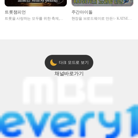
트롯챔피언
주간아이돌
트롯을 사랑하는 모두를 위한 축제,
현장을 브로드웨이로 만든✨ KATSEYE
2024 트롯챔피언 어워즈 l <트롯챔피언
의 노래방 타임🎤
> 55회 l 12월 19일 (목) 저녁 8시 MBC
ON 방송 [예고]
다크 모드로 보기
채널
바로가기