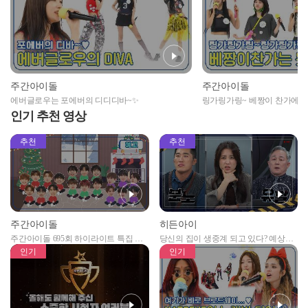
주간아이돌
주간아이돌
에버글로우는 포에버의 디디디바~✨
링가링가링~ 베짱이 찬가에 
😎🎙
인기 추천 영상
추천
추천
주간아이돌
히든아이
주간아이돌 695회 하이라이트 특집 남
당신의 집이 생중계 되고 있다? 예상치
자아이돌편 예고
못한 곳에서 일어나는 불법촬영 범죄!
인기
인기