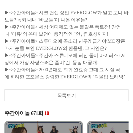
▶<주간아이돌> 시크 컨셉 장인 EVERGLOW가 알고 보니 바
보들? 녹화 내내 ‘바보들’이 나온 이유는?
▶<주간아이돌> 세상 어디에도 없는 불같은 폭로전! 맏언
니 ‘이유’의 꼰대 발언에 충격적인 "언님" 호칭까지!
▶<주간아이돌> 스튜디오에 곡소리 난무?! 급기야 MC 장준
마저 눈물 보인 EVERGLOW의 랜플댄, 그 사연은?
▶<주간아이돌> 주간아 스튜디오에 퍼진 좀비 바이러스? 세
상에서 가장 사랑스러운 좀비‘런’ 등장 대공개!
▶<주간아이돌> 2000년대로 회귀 완료☆ 그때 그 시절 곡
에 화려한 포포몬스 강림한 EVERGLOW의 ‘과몰입 노래방’
목록보기
주간아이돌 671회
10