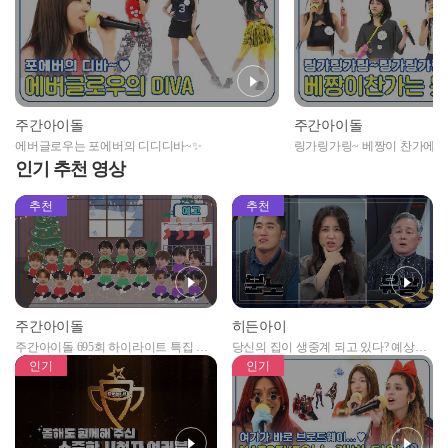
주간아이돌
주간아이돌
에버글로우는 포에버의 디디디바~✨
링가링가링~ 베짱이 찬가에 
😎🎙
인기 추천 영상
추천
추천
주간아이돌
히든아이
주간아이돌 695회 하이라이트 특집 남
당신의 집이 생중계 되고 있다? 예상치
자아이돌편 예고
못한 곳에서 일어나는 불법촬영 범죄!
인기
인기