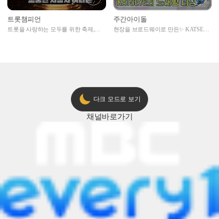
트롯챔피언
주간아이돌
트롯을 사랑하는 모두를 위한 축제,
현장을 브로드웨이로 만든✨ KATSEYE
2024 트롯챔피언 어워즈 l <트롯챔피언
의 노래방 타임🎤
> 55회 l 12월 19일 (목) 저녁 8시 MBC
ON 방송 [예고]
다크 모드로 보기
채널
바로가기