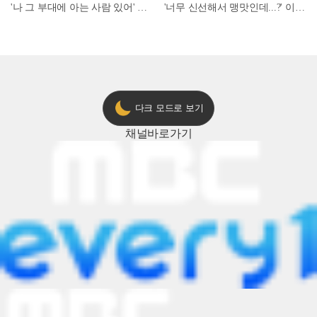
'나 그 부대에 아는 사람 있어' 아들뻘 군인에게 접근한 남성 l #히든아이 l #MBCevery1 l EP.94
'너무 신선해서 맹맛인데...?' 이탈리아 셰프들이 회 먹다 막장에 빠진 이유 l #어서와한국은처음이지 l #MBCevery1 l EP.437
다크 모드로 보기
채널
바로가기