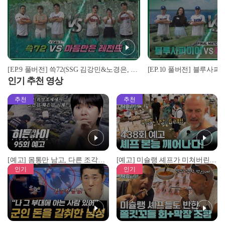
[EP.9 풀버전] 쓱72(SSG 김강민&노경은, 세븐) vs 마음만은 레전드(kt 배정대&소형준, 프로골퍼 조은채) I 스윙스타 in Saipan
인기 추천 영상
추천
추천
[예고] 몸통만 남고, 다른 조각은 어디에..? 시화호에서 드러난 충격적인 토막 살인사건!
[예고] 미슐랭 셰프가 미쳐버린 이유! 본능이 깨어난 사건은?
인기
인기