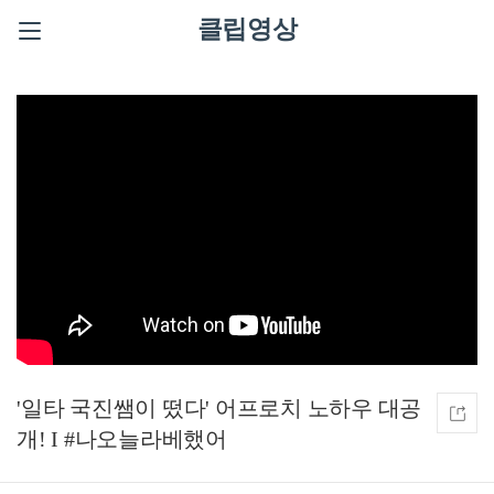
클립영상
'일타 국진쌤이 떴다' 어프로치 노하우 대공
개! I #나오늘라베했어