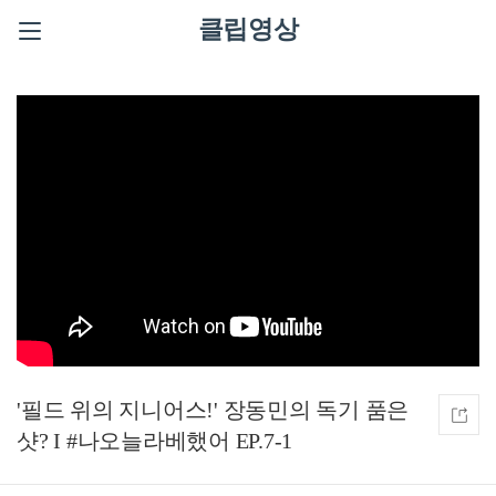
클립영상
'필드 위의 지니어스!' 장동민의 독기 품은
샷? I #나오늘라베했어 EP.7-1