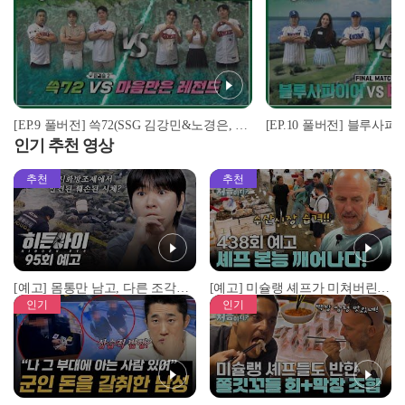
[EP.9 풀버전] 쓱72(SSG 김강민&노경은, 세븐) vs 마음만은 레전드(kt 배정대&소형준, 프로골퍼 조은채) I 스윙스타 in Saipan
인기 추천 영상
추천
추천
[예고] 몸통만 남고, 다른 조각은 어디에..? 시화호에서 드러난 충격적인 토막 살인사건!
[예고] 미슐랭 셰프가 미쳐버린 이유! 본능이 깨어난 사건은?
인기
인기