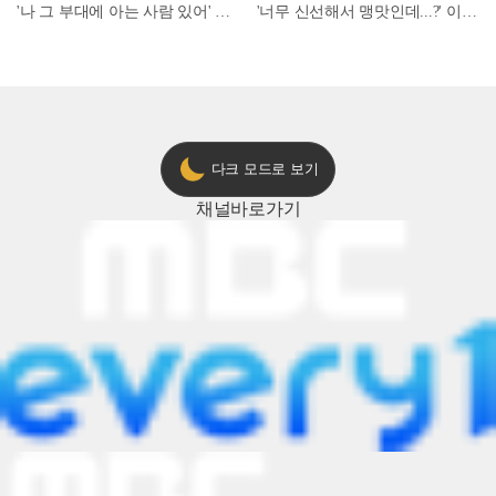
'나 그 부대에 아는 사람 있어' 아들뻘 군인에게 접근한 남성 l #히든아이 l #MBCevery1 l EP.94
'너무 신선해서 맹맛인데...?' 이탈리아 셰프들이 회 먹다 막장에 빠진 이유 l #어서와한국은처음이지 l #MBCevery1 l EP.437
다크 모드로 보기
채널
바로가기