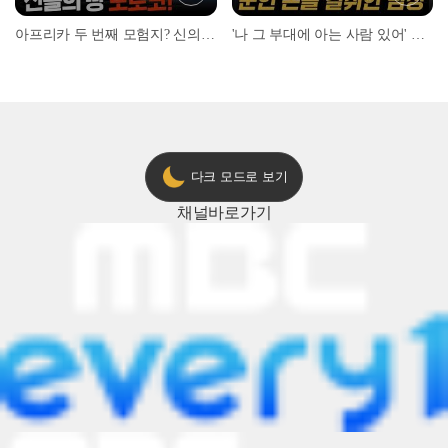
아프리카 두 번째 모험지? 신의 땅 ‘모로코’✈️ l #위대한가이드3 l #MBCevery1 l EP.9
'나 그 부대에 아는 사람 있어' 아들뻘 군인에게 접근한 남성 l #히든아이 l #MBCevery1 l EP.94
다크 모드로 보기
채널
바로가기