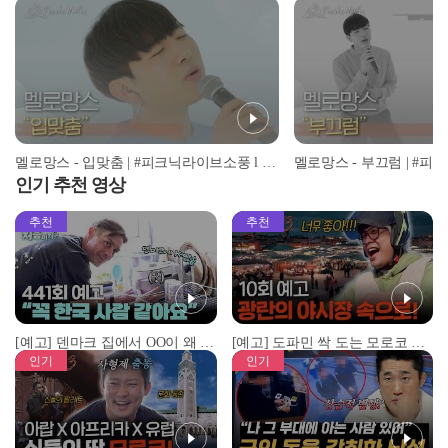
멜로망스 - 입맞춤 | #피크닉라이브소풍 l EP.85
인기 추천 영상
추천
추천
[예고] 덴마크 집에서 OO이 왜 나와...? 이상할 정도로 한국을 사랑하는 우리 형을 제보합니다!
[예고] 도파민 싹 도는 모로코 야시장 투어!
인기
인기