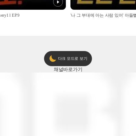
1 l EP.9
'나 그 부대에 아는 사람 있어' 아들뻘 군
다크 모드로 보기
채널
바로가기