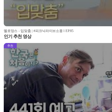
멜로망스 - 입맞춤 | #피크닉라이브소풍 l EP.85
인기 추천 영상
추천