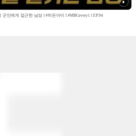
인에게 접근한 남성 l #히든아이 l #MBCevery1 l EP.94