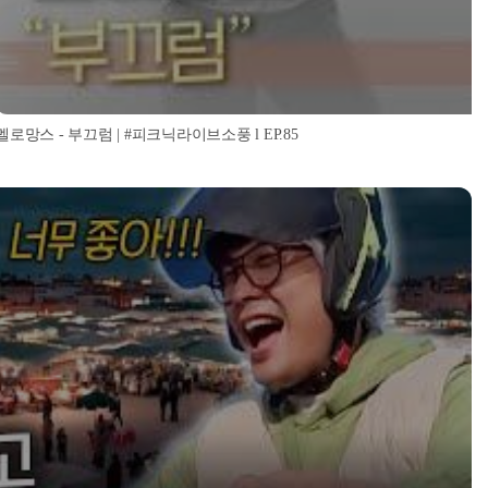
멜로망스 - 부끄럼 | #피크닉라이브소풍 l EP.85