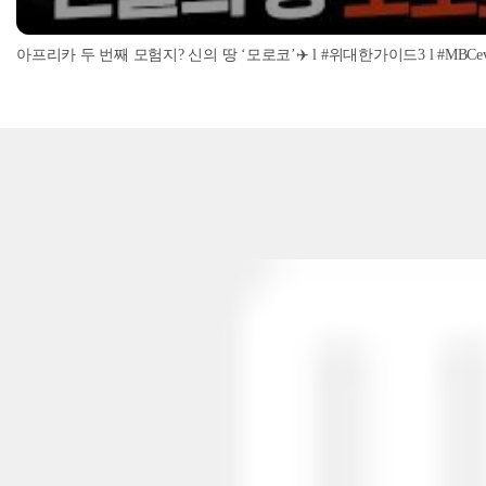
아프리카 두 번째 모험지? 신의 땅 ‘모로코’✈️ l #위대한가이드3 l #MBCevery