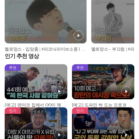
멜로망스 - 입맞춤 | #피크닉라이브소풍 l EP.85
인기 추천 영상
추천
추천
[예고] 덴마크 집에서 OO이 왜 나와...? 이상할 정도로 한국을 사랑하는 우리 형을 제보합니다!
[예고] 도파민 싹 도는 모로코 야시장 투어!
인기
인기