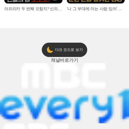
아프리카 두 번째 모험지? 신의 땅 ‘모로코’✈️ l #위대한가이드3 l #MBCevery1 l EP.9
'나 그 부대에 아는 사람 있어' 아들뻘 군인에게 접근한 남성 l #히든아이 l #MBCevery1 l EP.94
다크 모드로 보기
채널
바로가기