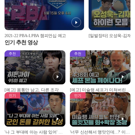
2021-22 PBA-LPBA 챔피언십 예고
인기 추천 영상
추천
추천
[예고] 몸통만 남고, 다른 조각은 어디에..? 시화호에서 드러난 충격적인 토막 살인사건!
[예고] 미슐랭 셰프가 미쳐버린 이유! 본능이 깨어난 사건은?
인기
인기
'나 그 부대에 아는 사람 있어' 아들뻘 군인에게 접근한 남성 l #히든아이 l #MBCevery1 l EP.94
'너무 신선해서 맹맛인데...?' 이탈리아 셰프들이 회 먹다 막장에 빠진 이유 l #어서와한국은처음이지 l #MBCevery1 l EP.437