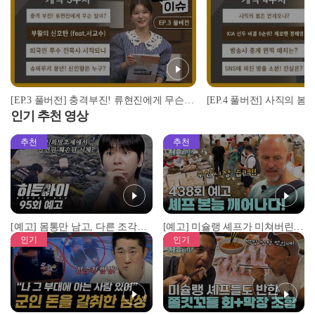
[EP.3 풀버전] 충격부진! 류현진에게 무슨 일이? / 부활의 신호탄 / 외국인 투수 잔혹사 / 슈퍼루키 풍년! 신인왕은 누구? I #비야인드 2024.04.08
인기 추천 영상
추천
추천
[예고] 몸통만 남고, 다른 조각은 어디에..? 시화호에서 드러난 충격적인 토막 살인사건!
[예고] 미슐랭 셰프가 미쳐버린 이유! 본능이 깨어난 사건은?
인기
인기