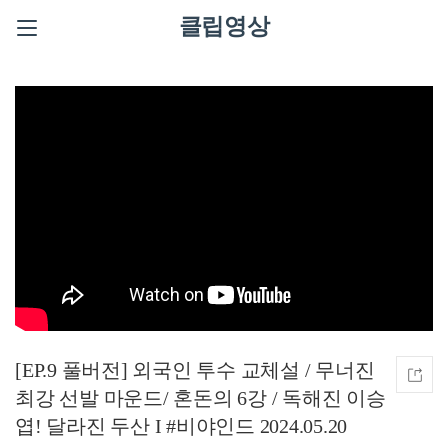
클립영상
[EP.9 풀버전] 외국인 투수 교체설 / 무너진
최강 선발 마운드/ 혼돈의 6강 / 독해진 이승
엽! 달라진 두산 I #비야인드 2024.05.20