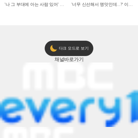
'나 그 부대에 아는 사람 있어' 아들뻘 군인에게 접근한 남성 l #히든아이 l #MBCevery1 l EP.94
'너무 신선해서 맹맛인데...?' 이탈리아 셰프들이 회 먹다 막장에 빠진 이유 l #어서와한국은처음이지 l #MBCevery1 l EP.437
다크 모드로 보기
채널
바로가기