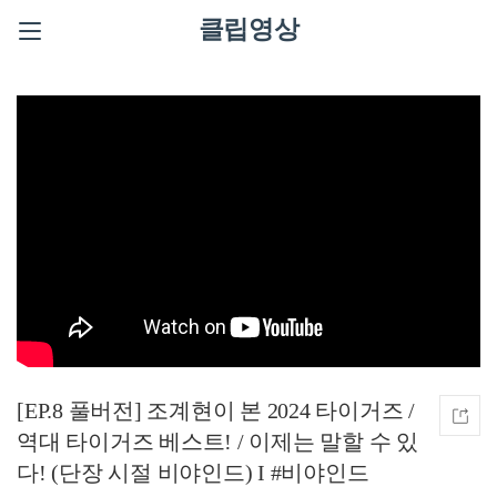
클립영상
[EP.8 풀버전] 조계현이 본 2024 타이거즈 /
역대 타이거즈 베스트! / 이제는 말할 수 있
다! (단장 시절 비야인드) I #비야인드