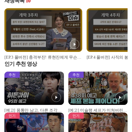
재생목록
10
[EP.3 풀버전] 충격부진! 류현진에게 무슨 일이? / 부활의 신호탄 / 외국인 투수 잔혹사 / 슈퍼루키 풍년! 신인왕은 누구? I #비야인드 2024.04.08
인기 추천 영상
추천
추천
[예고] 몸통만 남고, 다른 조각은 어디에..? 시화호에서 드러난 충격적인 토막 살인사건!
[예고] 미슐랭 셰프가 미쳐버린 이유! 본능이 깨어난 사건은?
인기
인기