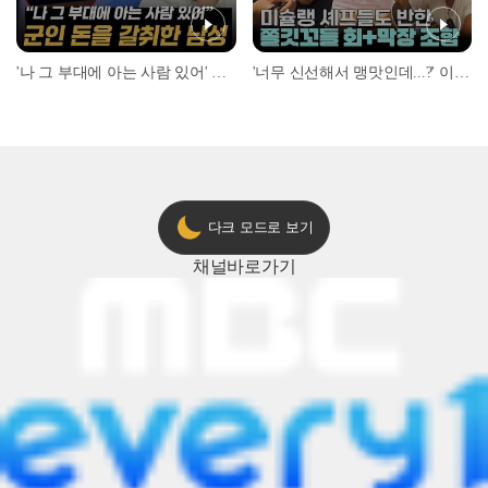
'나 그 부대에 아는 사람 있어' 아들뻘 군인에게 접근한 남성 l #히든아이 l #MBCevery1 l EP.94
'너무 신선해서 맹맛인데...?' 이탈리아 셰프들이 회 먹다 막장에 빠진 이유 l #어서와한국은처음이지 l #MBCevery1 l EP.437
다크 모드로 보기
채널
바로가기