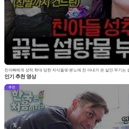
친아빠에게 성적 학대 당한 자식들🤬 분노에 찬 아내가 쓴 살인 무기는 설탕물?! 
인기 추천 영상
추천