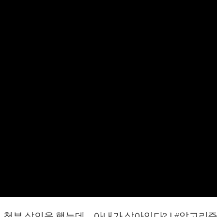
살인을 했는데... 아내가 살아있다? l #알고리즘픽 l #장