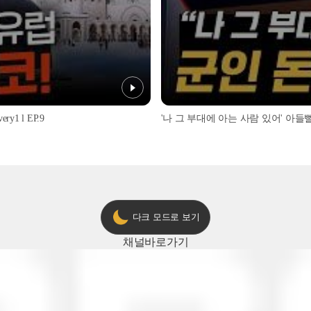
1 l EP.9
'나 그 부대에 아는 사람 있어' 아들뻘 군
다크 모드로 보기
채널
바로가기