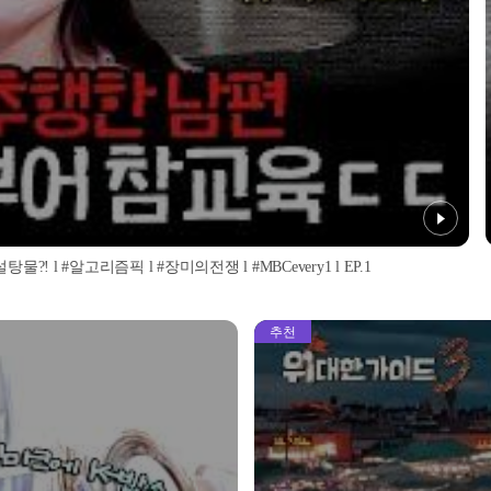
l #알고리즘픽 l #장미의전쟁 l #MBCevery1 l EP.1
추천