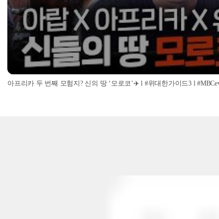
아프리카 두 번째 모험지? 신의 땅 ‘모로코’✈️ l #위대한가이드3 l #MBCevery