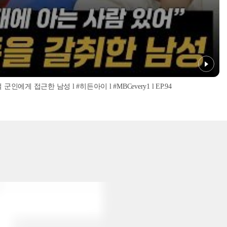
인에게 접근한 남성 l #히든아이 l #MBCevery1 l EP.94