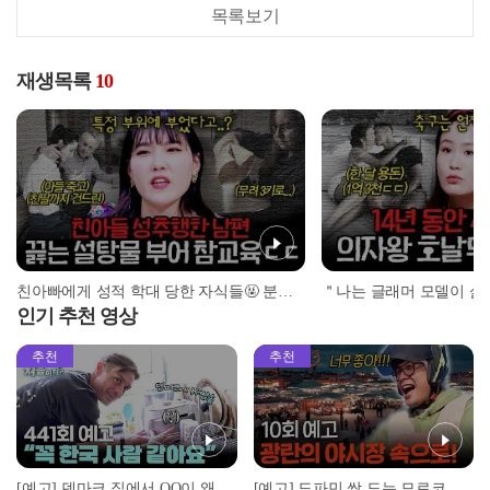
목록보기
재생목록
10
친아빠에게 성적 학대 당한 자식들🤬 분노에 찬 아내가 쓴 살인 무기는 설탕물?! l #알고리즘픽 l #장미의전쟁 l #MBCevery1 l EP.1
인기 추천 영상
추천
추천
[예고] 덴마크 집에서 OO이 왜 나와...? 이상할 정도로 한국을 사랑하는 우리 형을 제보합니다!
[예고] 도파민 싹 도는 모로코 야시장 투어!