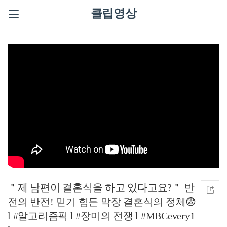
클립영상
＂제 남편이 결혼식을 하고 있다고요?＂ 반
전의 반전! 믿기 힘든 막장 결혼식의 정체😨
l #알고리즘픽 l #장미의 전쟁 l #MBCevery1