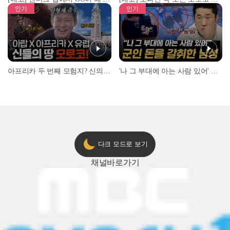
인기
인기
아프리카 두 번째 모험지? 신의 땅 ‘모로코’✈️ l #위대한가이드3 l #MBCevery1 l EP.9
'나 그 부대에 아는 사람 있어' 아들뻘 군인에게 접근한 남성 l #히든아이 l #MBCevery1 l EP.94
다크 모드로 보기
채널
바로가기