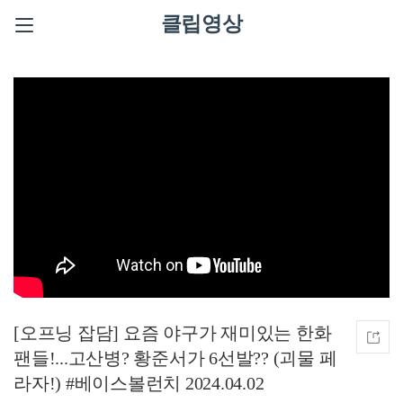
클립영상
[오프닝 잡담] 요즘 야구가 재미있는 한화
팬들!...고산병? 황준서가 6선발?? (괴물 페
라자!) #베이스볼런치 2024.04.02