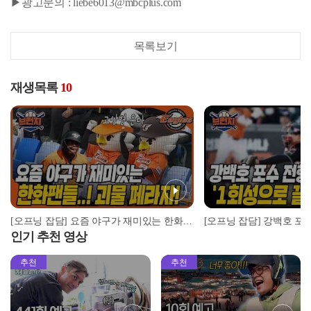
▶광고문의 : liebe6013@mbcplus.com
목록보기
재생목록
10
[오프닝 잡담] 요즘 야구가 재미있는 한화 팬들!...고산병? 황준서가 6선발?? (괴물 페라자!) #베이스볼런치 2024.04.02
인기 추천 영상
추천
추천