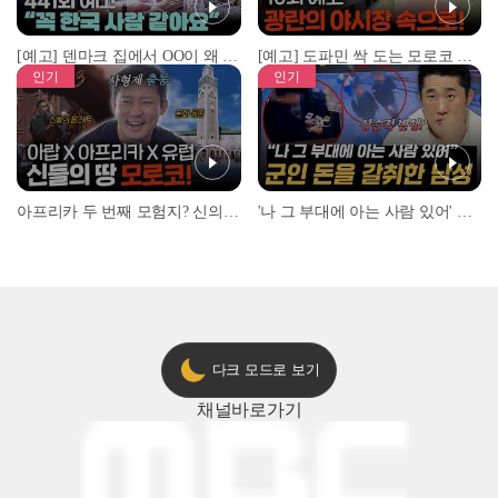
[예고] 덴마크 집에서 OO이 왜 나와...? 이상할 정도로 한국을 사랑하는 우리 형을 제보합니다!
[예고] 도파민 싹 도는 모로코 야시장 투어!
인기
인기
아프리카 두 번째 모험지? 신의 땅 ‘모로코’✈️ l #위대한가이드3 l #MBCevery1 l EP.9
'나 그 부대에 아는 사람 있어' 아들뻘 군인에게 접근한 남성 l #히든아이 l #MBCevery1 l EP.94
다크 모드로 보기
채널
바로가기