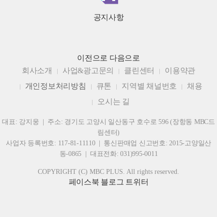
공지사항
이전으로
다음으로
회사소개
사업&광고문의
클린센터
이용약관
개인정보처리방침
큐톤
지역별 채널번호
채용
오시는 길
대표: 강지웅 | 주소: 경기도 고양시 일산동구 호수로 596 (장항동 MBC드
림센터)
사업자 등록번호: 117-81-11110 | 통신판매업 신고번호: 2015-고양일산
동-0865 | 대표전화: 031)995-0011
COPYRIGHT (C) MBC PLUS. All rights reserved.
페이스북
블로그
트위터