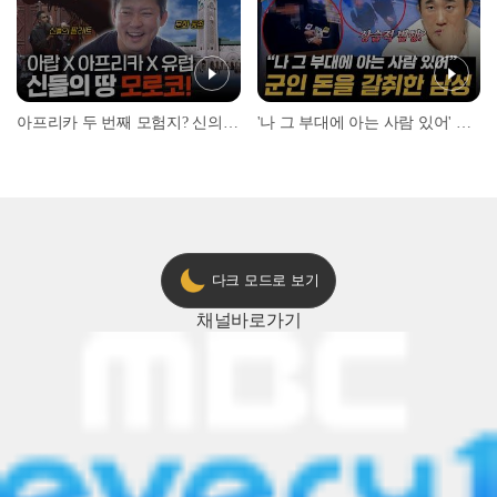
아프리카 두 번째 모험지? 신의 땅 ‘모로코’✈️ l #위대한가이드3 l #MBCevery1 l EP.9
'나 그 부대에 아는 사람 있어' 아들뻘 군인에게 접근한 남성 l #히든아이 l #MBCevery1 l EP.94
다크 모드로 보기
채널
바로가기