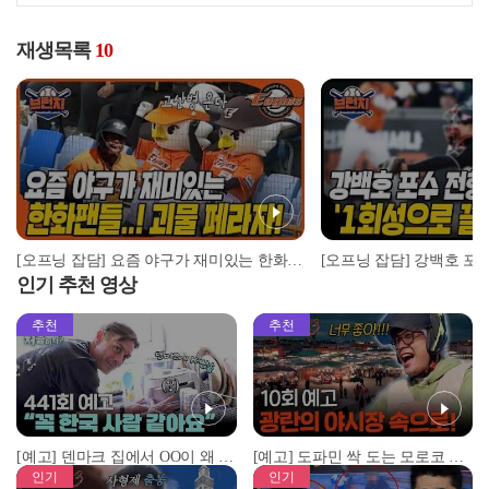
재생목록
10
[오프닝 잡담] 요즘 야구가 재미있는 한화 팬들!...고산병? 황준서가 6선발?? (괴물 페라자!) #베이스볼런치 2024.04.02
인기 추천 영상
추천
추천
[예고] 덴마크 집에서 OO이 왜 나와...? 이상할 정도로 한국을 사랑하는 우리 형을 제보합니다!
[예고] 도파민 싹 도는 모로코 야시장 투어!
인기
인기