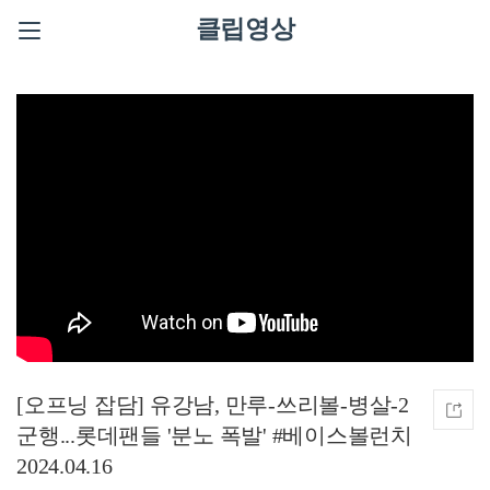
클립영상
[오프닝 잡담] 유강남, 만루-쓰리볼-병살-2
군행...롯데팬들 '분노 폭발' #베이스볼런치
2024.04.16