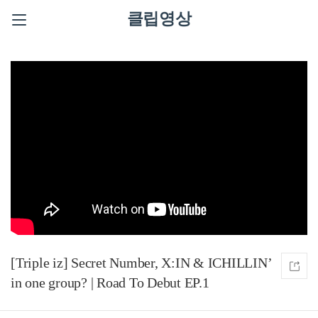
클립영상
[Triple iz] Secret Number, X:IN & ICHILLIN’
in one group? | Road To Debut EP.1