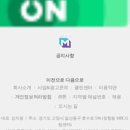
공지사항
이전으로
다음으로
회사소개
사업&광고문의
클린센터
이용약관
개인정보처리방침
큐톤
지역별 채널번호
채용
오시는 길
대표: 강지웅 | 주소: 경기도 고양시 일산동구 호수로 596 (장항동 MBC드
림센터)