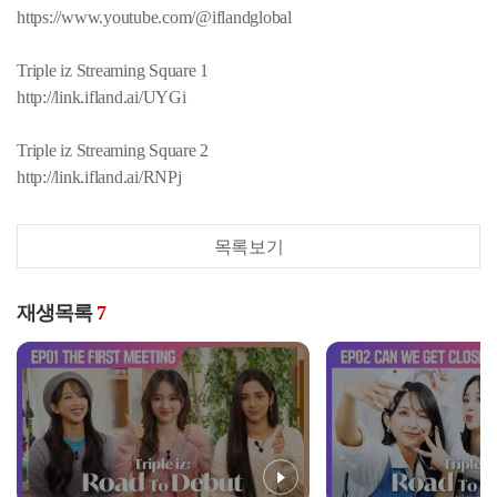
https://www.youtube.com/@iflandglobal
Triple iz Streaming Square 1
http://link.ifland.ai/UYGi
Triple iz Streaming Square 2
http://link.ifland.ai/RNPj
목록보기
재생목록
7