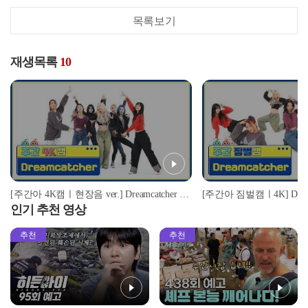
목록보기
재생목록
10
[주간아 4K캠ㅣ현장음 ver.] Dreamcatcher (드림캐쳐) - OOTD l EP.640
인기 추천 영상
추천
추천