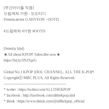
[주간아이돌 직캠]
드림캐쳐 가현 - 오오티디
Dreamcatcher GAHYEON - OOTD
#드림캐쳐 #가현 #OOTD
[Weekly Idol]
★All about KPOP! Subscribe now★
https://bit.ly/3NJTqeG
Global No.1 KPOP IDOL CHANNEL, ALL THE K-POP!
Copyrightⓒ MBC PLUS, All Rights Reserved.
------------------------------------------------------
* twitter : https://twitter.com/ALLTHEKPOP
* facebook : http://facebook.com/allthekpop.idol
* tiktok : https://www.tiktok.com/@allthekpop_official