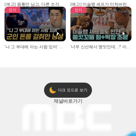
[예고] 몸통만 남고, 다른 조각은 어디에..? 시화호에서 드러난 충격적인 토막 살인사건!
[예고] 미슐랭 셰프가 미쳐버린 이유! 본능이 깨어난 사건은?
인기
인기
'나 그 부대에 아는 사람 있어' 아들뻘 군인에게 접근한 남성 l #히든아이 l #MBCevery1 l EP.94
'너무 신선해서 맹맛인데...?' 이탈리아 셰프들이 회 먹다 막장에 빠진 이유 l #어서와한국은처음이지 l #MBCevery1 l EP.437
다크 모드로 보기
채널
바로가기