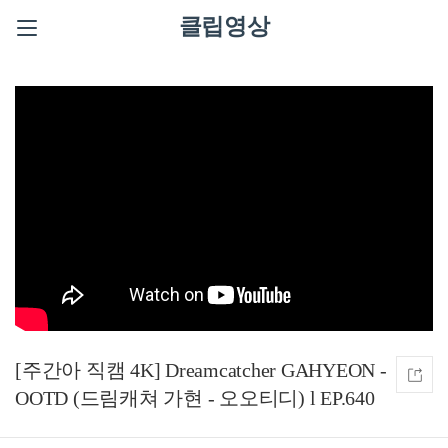
클립영상
[주간아 직캠 4K] Dreamcatcher GAHYEON -
OOTD (드림캐쳐 가현 - 오오티디) l EP.640