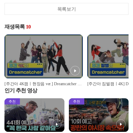
목록보기
재생목록
10
[주간아 4K캠ㅣ현장음 ver.] Dreamcatcher (드림캐쳐) - OOTD l EP.640
인기 추천 영상
추천
추천