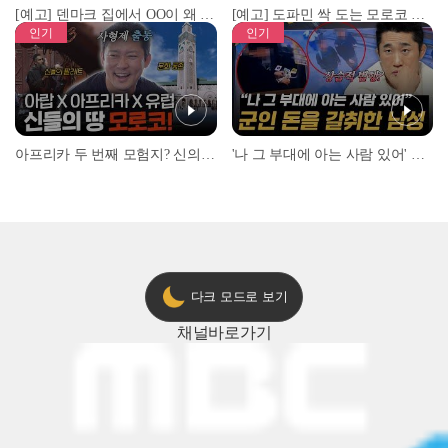
[예고] 덴마크 집에서 OO이 왜 나와...? 이상할 정도로 한국을 사랑하는 우리 형을 제보합니다!
[예고] 도파민 싹 도는 모로코 야시장 투어!
인기
인기
아프리카 두 번째 모험지? 신의 땅 ‘모로코’✈️ l #위대한가이드3 l #MBCevery1 l EP.9
'나 그 부대에 아는 사람 있어' 아들뻘 군인에게 접근한 남성 l #히든아이 l #MBCevery1 l EP.94
다크 모드로 보기
채널
바로가기