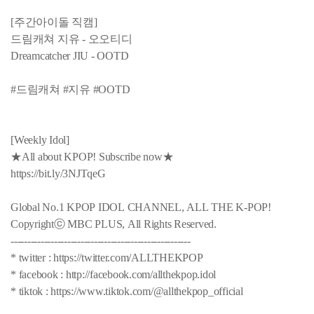
[주간아이돌 직캠]
드림캐쳐 지유 - 오오티디
Dreamcatcher JIU - OOTD
#드림캐쳐 #지유 #OOTD
[Weekly Idol]
★All about KPOP! Subscribe now★
https://bit.ly/3NJTqeG
Global No.1 KPOP IDOL CHANNEL, ALL THE K-POP!
Copyrightⓒ MBC PLUS, All Rights Reserved.
------------------------------------------------------
* twitter : https://twitter.com/ALLTHEKPOP
* facebook : http://facebook.com/allthekpop.idol
* tiktok : https://www.tiktok.com/@allthekpop_official