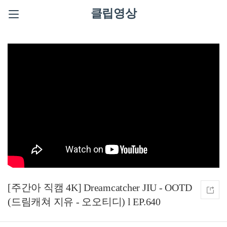
클립영상
[주간아 직캠 4K] Dreamcatcher JIU - OOTD
(드림캐쳐 지유 - 오오티디) l EP.640