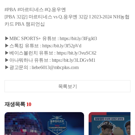
#PBA #마르티네스 #Q.응우옌
[PBA 32강] 마르티네스 vs Q.응우옌 32강 I 2023-2024 NH농협
카드 PBA 챔피언십
▶MBC SPORTS+ 유튜브 : https://bit.ly/3lFgJd3
▶스톡킹 유튜브 : https://bit.ly/3f52pVd
▶베이스볼런치 유튜브 : https://bit.ly/3vuSC62
▶아나뭐하나 유튜브 : https://bit.ly/3LDGvM1
▶광고문의 : liebe6013@mbcplus.com
목록보기
재생목록
10