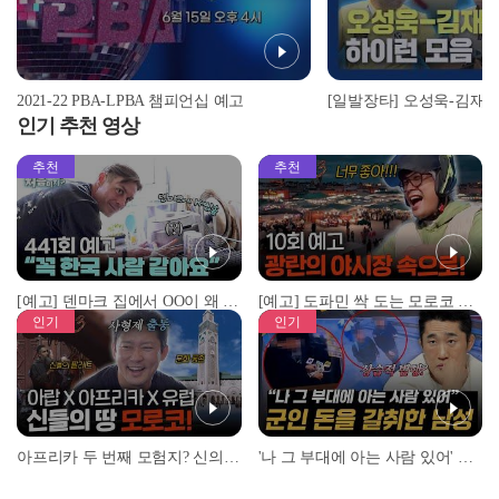
2021-22 PBA-LPBA 챔피언십 예고
인기 추천 영상
추천
추천
[예고] 덴마크 집에서 OO이 왜 나와...? 이상할 정도로 한국을 사랑하는 우리 형을 제보합니다!
[예고] 도파민 싹 도는 모로코 야시장 투어!
인기
인기
아프리카 두 번째 모험지? 신의 땅 ‘모로코’✈️ l #위대한가이드3 l #MBCevery1 l EP.9
'나 그 부대에 아는 사람 있어' 아들뻘 군인에게 접근한 남성 l #히든아이 l #MBCevery1 l EP.94