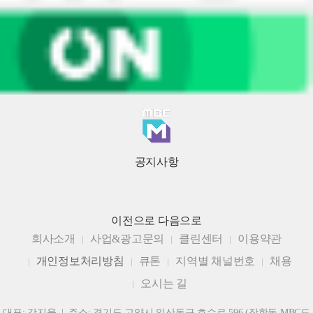
공지사항
이전으로
다음으로
회사소개
사업&광고문의
클린센터
이용약관
개인정보처리방침
큐톤
지역별 채널번호
채용
오시는 길
대표: 강지웅 | 주소: 경기도 고양시 일산동구 호수로 596 (장항동 MBC드