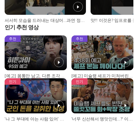
서서히 모습을 드러내는 대상어...과연 정체는? #shorts #떴다낚시왕 #낚시
인기 추천 영상
추천
추천
[예고] 몸통만 남고, 다른 조각은 어디에..? 시화호에서 드러난 충격적인 토막 살인사건!
[예고] 미슐랭 셰프가 미쳐버린 이유! 본능이 깨어난 사건은?
인기
인기
'나 그 부대에 아는 사람 있어' 아들뻘 군인에게 접근한 남성 l #히든아이 l #MBCevery1 l EP.94
'너무 신선해서 맹맛인데...?' 이탈리아 셰프들이 회 먹다 막장에 빠진 이유 l #어서와한국은처음이지 l #MBCevery1 l EP.437