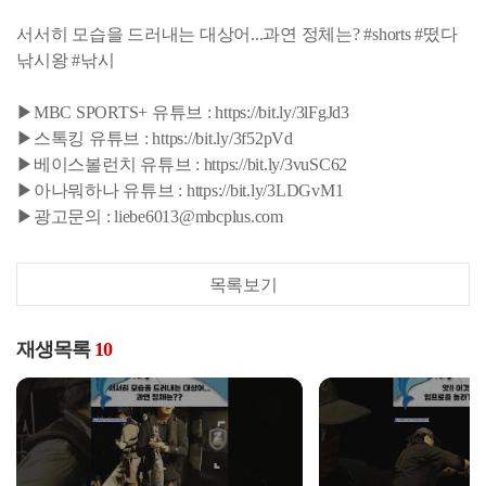
서서히 모습을 드러내는 대상어...과연 정체는? #shorts #떴다
낚시왕 #낚시
▶MBC SPORTS+ 유튜브 : https://bit.ly/3lFgJd3
▶스톡킹 유튜브 : https://bit.ly/3f52pVd
▶베이스볼런치 유튜브 : https://bit.ly/3vuSC62
▶아나뭐하나 유튜브 : https://bit.ly/3LDGvM1
▶광고문의 : liebe6013@mbcplus.com
목록보기
재생목록
10