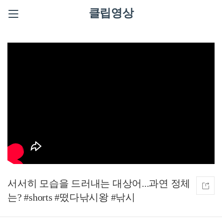
클립영상
서서히 모습을 드러내는 대상어...과연 정체
는? #shorts #떴다낚시왕 #낚시