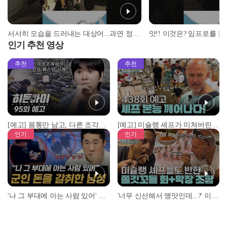
서서히 모습을 드러내는 대상어...과연 정체는? #shorts #떴다낚시왕 #낚시
인기 추천 영상
추천
추천
[예고] 몸통만 남고, 다른 조각은 어디에..? 시화호에서 드러난 충격적인 토막 살인사건!
[예고] 미슐랭 셰프가 미쳐버린 이유! 본능이 깨어난 사건은?
인기
인기
'나 그 부대에 아는 사람 있어' 아들뻘 군인에게 접근한 남성 l #히든아이 l #MBCevery1 l EP.94
'너무 신선해서 맹맛인데...?' 이탈리아 셰프들이 회 먹다 막장에 빠진 이유 l #어서와한국은처음이지 l #MBCevery1 l EP.437