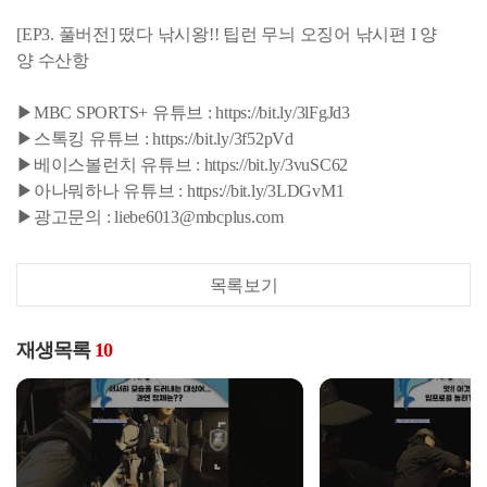
[EP3. 풀버전] 떴다 낚시왕!! 팁런 무늬 오징어 낚시편 I 양
양 수산항
▶MBC SPORTS+ 유튜브 : https://bit.ly/3lFgJd3
▶스톡킹 유튜브 : https://bit.ly/3f52pVd
▶베이스볼런치 유튜브 : https://bit.ly/3vuSC62
▶아나뭐하나 유튜브 : https://bit.ly/3LDGvM1
▶광고문의 : liebe6013@mbcplus.com
목록보기
재생목록
10