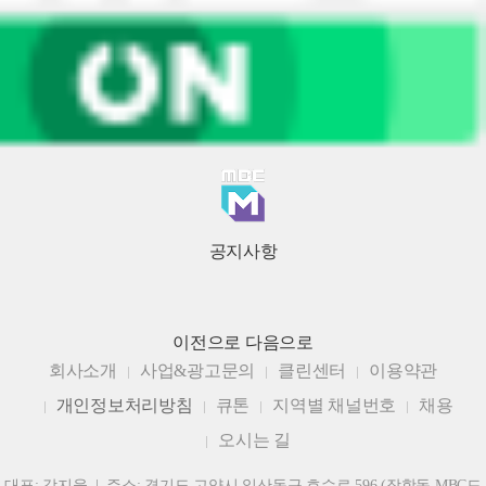
공지사항
이전으로
다음으로
회사소개
사업&광고문의
클린센터
이용약관
개인정보처리방침
큐톤
지역별 채널번호
채용
오시는 길
대표: 강지웅 | 주소: 경기도 고양시 일산동구 호수로 596 (장항동 MBC드