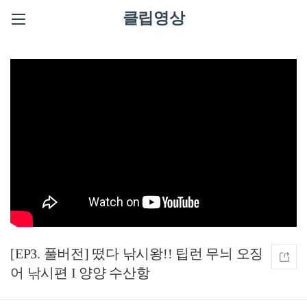
클립영상
[EP3. 풀버전] 떴다 낚시왕!! 팁런 무늬 오징
어 낚시편 I 양양 수산항