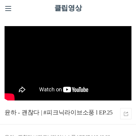
클립영상
윤하 - 괜찮다 | #피크닉라이브소풍 l EP.25