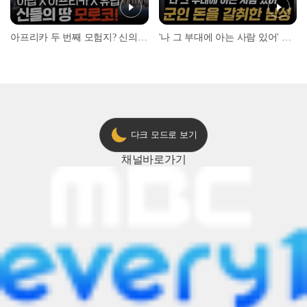
아프리카 두 번째 모험지? 신의 땅 ‘모로코’✈️ l #위대한가이드3 l #MBCevery1 l EP.9
'나 그 부대에 아는 사람 있어' 아들뻘 군인에게 접근한 남성 l #히든아이 l #MBCevery1 l EP.94
다크 모드로 보기
채널
바로가기