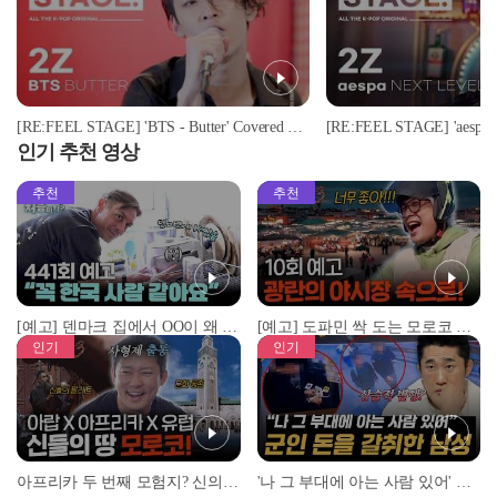
[RE:FEEL STAGE] 'BTS - Butter' Covered by '2Z'♬ l #리필스테이지
인기 추천 영상
추천
추천
[예고] 덴마크 집에서 OO이 왜 나와...? 이상할 정도로 한국을 사랑하는 우리 형을 제보합니다!
[예고] 도파민 싹 도는 모로코 야시장 투어!
인기
인기
아프리카 두 번째 모험지? 신의 땅 ‘모로코’✈️ l #위대한가이드3 l #MBCevery1 l EP.9
'나 그 부대에 아는 사람 있어' 아들뻘 군인에게 접근한 남성 l #히든아이 l #MBCevery1 l EP.94