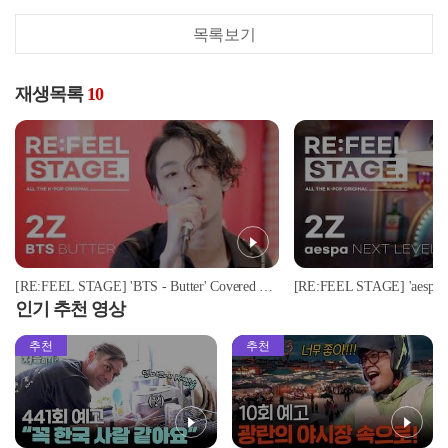
목록보기
재생목록
10
[RE:FEEL STAGE] 'BTS - Butter' Covered by '2Z'♬ l #리필스테이지
인기 추천 영상
추천
추천