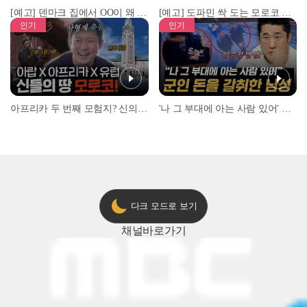
[예고] 덴마크 집에서 OO이 왜 나와...? 이상할 정도로 한국을 사랑하는 우리 형을 제보합니다!
[예고] 도파민 싹 도는 모로코 야시장 투어!
인기
인기
아프리카 두 번째 모험지? 신의 땅 ‘모로코’✈️ l #위대한가이드3 l #MBCevery1 l EP.9
'나 그 부대에 아는 사람 있어' 아들뻘 군인에게 접근한 남성 l #히든아이 l #MBCevery1 l EP.94
다크 모드로 보기
채널
바로가기