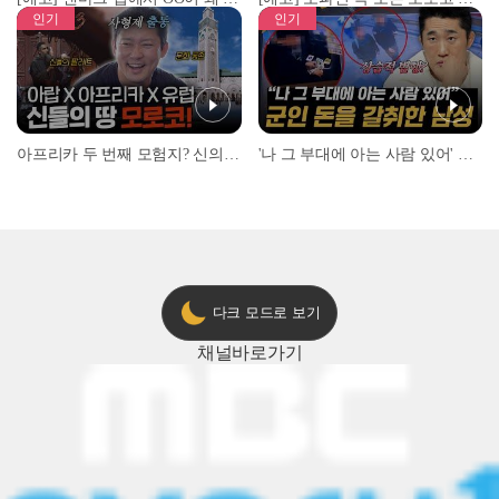
인기
인기
아프리카 두 번째 모험지? 신의 땅 ‘모로코’✈️ l #위대한가이드3 l #MBCevery1 l EP.9
'나 그 부대에 아는 사람 있어' 아들뻘 군인에게 접근한 남성 l #히든아이 l #MBCevery1 l EP.94
다크 모드로 보기
채널
바로가기