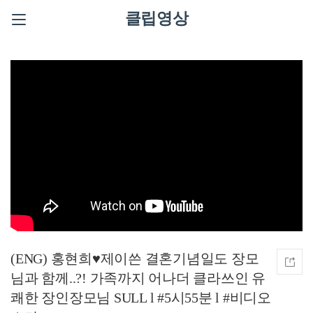
클립영상
(ENG) 홍현희♥제이쓴 결혼기념일도 장모
님과 함께..?! 가족까지 어나더 클라쓰인 유
쾌한 장인장모님 SULL l #5시55분 l #비디오