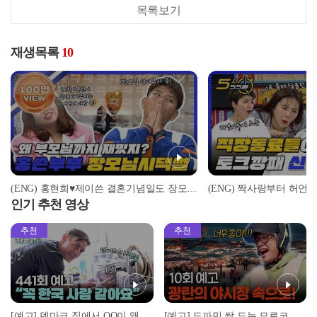
목록보기
재생목록
10
(ENG) 홍현희♥제이쓴 결혼기념일도 장모님과 함께..?! 가족까지 어나더 클라쓰인 유쾌한 장인장모님 SULL l #5시55분 l #비디오스타
인기 추천 영상
추천
추천
[예고] 덴마크 집에서 OO이 왜 나와...? 이상할 정도로 한국을 사랑하는 우리 형을 제보합니다!
[예고] 도파민 싹 도는 모로코 야시장 투어!