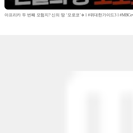
아프리카 두 번째 모험지? 신의 땅 ‘모로코’✈️ l #위대한가이드3 l #MBCevery