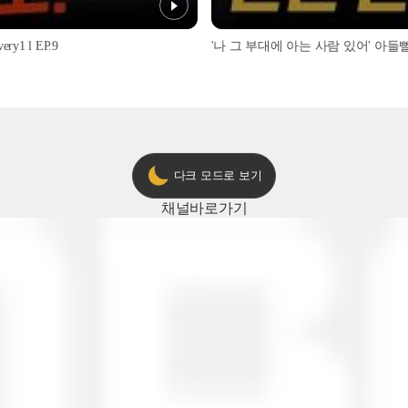
1 l EP.9
'나 그 부대에 아는 사람 있어' 아들뻘 군
다크 모드로 보기
채널
바로가기