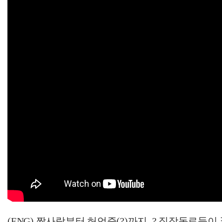
(ENG) 짝사랑부터 허언증(?)까지..? 직장동료들이 푸는 신기