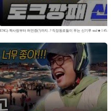
(ENG) 짝사랑부터 허언증(?)까지..? 직장동료들이 푸는 신기루 ssul★ l #5시55분 