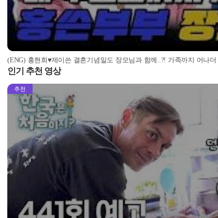
(ENG) 홍현희♥제이쓴 결혼기념일도 장모님과 함께..?! 가족까지 어나더 
인기 추천 영상
추천