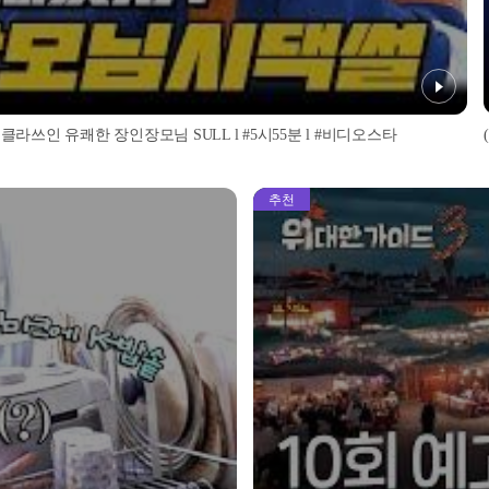
클라쓰인 유쾌한 장인장모님 SULL l #5시55분 l #비디오스타
추천