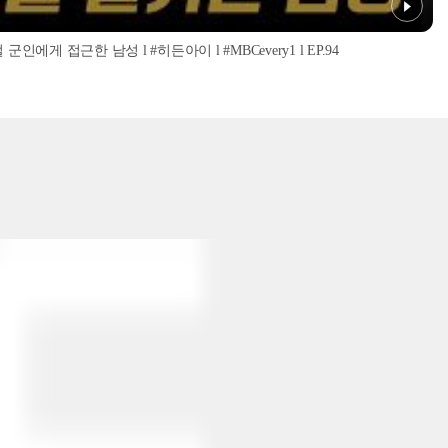
인에게 접근한 남성 l #히든아이 l #MBCevery1 l EP.94