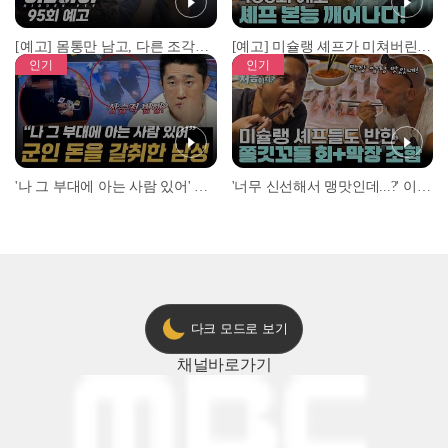
[예고] 몸통만 남고, 다른 조각은 어디에..? 시화호에서 드러난 충격적인 토막 살인사건!
[예고] 미슐랭 셰프가 미쳐버린 이유! 본능이 깨어난 사건은?
인기
인기
'나 그 부대에 아는 사람 있어' 아들뻘 군인에게 접근한 남성 l #히든아이 l #MBCevery1 l EP.94
'너무 신선해서 맹맛인데...?' 이탈리아 셰프들이 회 먹다 막장에 빠진 이유 l #어서와한국은처음이지 l #MBCevery1 l EP.437
다크 모드로 보기
채널
바로가기