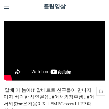
클립영상
'알베 이 놈아!!' 알베르토 친구들이 만나자
마자 버럭한 사연은?! l #어서와정주행​ l #어
서와한국은처음이지​ l #MBCevery1 l EP.파