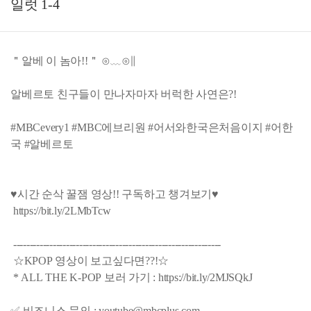
일럿 1-4
＂알베 이 놈아!!＂ ⊙﹏⊙∥
알베르토 친구들이 만나자마자 버럭한 사연은?!
#MBCevery1 #MBC에브리원 #어서와한국은처음이지 #어한
국 #알베르토
♥시간 순삭 꿀잼 영상!! 구독하고 챙겨보기♥
https://bit.ly/2LMbTcw​
---------------------------------------------------------------
☆KPOP 영상이 보고싶다면??!☆
* ALL THE K-POP 보러 가기 : https://bit.ly/2MJSQkJ​
✅ 비즈니스 문의 : youtube@mbcplus.com