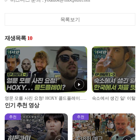
목록보기
재생목록
10
영문 모를 사진 요청! HOXY 콜드플레이..?ㄴㅇㄱ l #어서와정주행​ l #어서와한국은처음이지​ l #MBCevery1 l EP.파일럿 1-2
인기 추천 영상
추천
추천