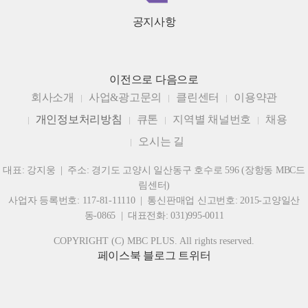
공지사항
이전으로
다음으로
회사소개
사업&광고문의
클린센터
이용약관
개인정보처리방침
큐톤
지역별 채널번호
채용
오시는 길
대표: 강지웅 | 주소: 경기도 고양시 일산동구 호수로 596 (장항동 MBC드
림센터)
사업자 등록번호: 117-81-11110 | 통신판매업 신고번호: 2015-고양일산
동-0865 | 대표전화: 031)995-0011
COPYRIGHT (C) MBC PLUS. All rights reserved.
페이스북
블로그
트위터