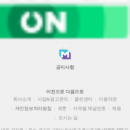
공지사항
이전으로
다음으로
회사소개
사업&광고문의
클린센터
이용약관
개인정보처리방침
큐톤
지역별 채널번호
채용
오시는 길
대표: 강지웅 | 주소: 경기도 고양시 일산동구 호수로 596 (장항동 MBC드