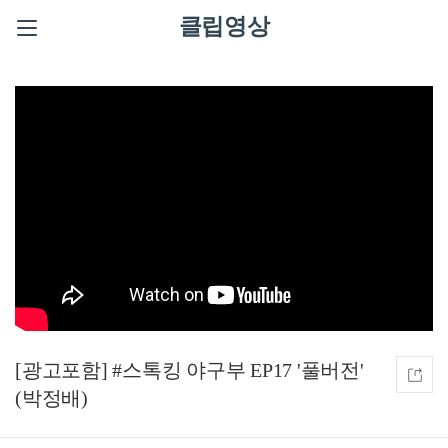
클립영상
[광고포함] #스톡킹 야구부 EP17 '풀버전'
(박정배)