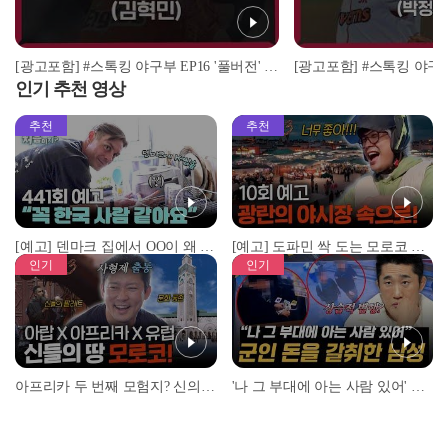
[광고포함] #스톡킹 야구부 EP16 '풀버전' (김혁민)
인기 추천 영상
추천
추천
[예고] 덴마크 집에서 OO이 왜 나와...? 이상할 정도로 한국을 사랑하는 우리 형을 제보합니다!
[예고] 도파민 싹 도는 모로코 야시장 투어!
인기
인기
아프리카 두 번째 모험지? 신의 땅 ‘모로코’✈️ l #위대한가이드3 l #MBCevery1 l EP.9
'나 그 부대에 아는 사람 있어' 아들뻘 군인에게 접근한 남성 l #히든아이 l #MBCevery1 l EP.94