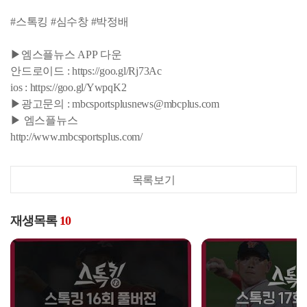
#스톡킹 #심수창 #박정배
▶엠스플뉴스 APP 다운
안드로이드 : https://goo.gl/Rj73Ac
ios : https://goo.gl/YwpqK2
▶광고문의 : mbcsportsplusnews@mbcplus.com
▶ 엠스플뉴스
http://www.mbcsportsplus.com/
목록보기
재생목록
10