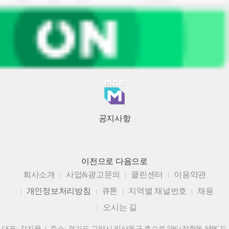
공지사항
이전으로
다음으로
회사소개
사업&광고문의
클린센터
이용약관
개인정보처리방침
큐톤
지역별 채널번호
채용
오시는 길
대표: 강지웅 | 주소: 경기도 고양시 일산동구 호수로 596 (장항동 MBC드