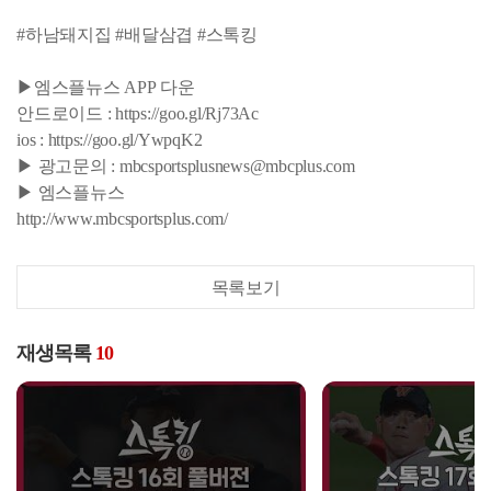
#하남돼지집 #배달삼겹 #스톡킹
▶엠스플뉴스 APP 다운
안드로이드 : https://goo.gl/Rj73Ac
ios : https://goo.gl/YwpqK2
▶ 광고문의 : mbcsportsplusnews@mbcplus.com
▶ 엠스플뉴스
http://www.mbcsportsplus.com/
목록보기
재생목록
10