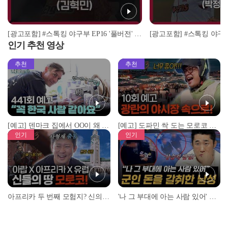
[광고포함] #스톡킹 야구부 EP16 '풀버전' (김혁민)
인기 추천 영상
추천
추천
[예고] 덴마크 집에서 OO이 왜 나와...? 이상할 정도로 한국을 사랑하는 우리 형을 제보합니다!
[예고] 도파민 싹 도는 모로코 야시장 투어!
인기
인기
아프리카 두 번째 모험지? 신의 땅 ‘모로코’✈️ l #위대한가이드3 l #MBCevery1 l EP.9
'나 그 부대에 아는 사람 있어' 아들뻘 군인에게 접근한 남성 l #히든아이 l #MBCevery1 l EP.94