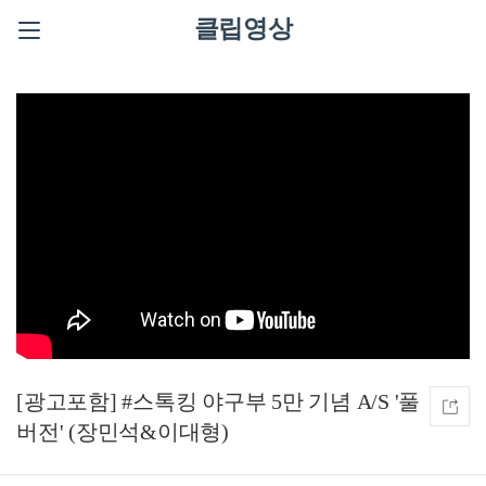
클립영상
[광고포함] #스톡킹 야구부 5만 기념 A/S '풀
버전' (장민석&이대형)