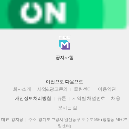
공지사항
이전으로
다음으로
회사소개
사업&광고문의
클린센터
이용약관
개인정보처리방침
큐톤
지역별 채널번호
채용
오시는 길
대표: 강지웅 | 주소: 경기도 고양시 일산동구 호수로 596 (장항동 MBC드
림센터)