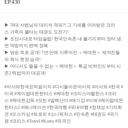
EP.430
▶ 70대 사범님의 대리석 격파?! 그 기세를 이어받은 크리
스 가족의 불타는 태권도 도전기!
▶ 조선시대로 타임슬립! 한국민속촌 내 볼거리부터 장터 냉
면 먹방까지 완벽 정복
▶ 방송 최초 공개! 7년 만에 이루어진 ＜케데헌＞ 제작진들
의 회식 현장 습격!
▶ 어디서도 들을 수 없는 ＜케데헌＞ 특급 비하인드부터 시
즌2 떡밥까지 대공개!
#어서와한국은처음이지 #다시돌아온어서와 #어서와 #한국 #
미국 #케이팝데몬헌터스 #케데헌 #크리스아펠한스 #크리
스 #케데헌감독 #모린 #알렉산더 #매기강 #이재 #케이팝데몬
헌터스2 #애니메이션 #한국여행 #국내여행 #정체성 #기자회
견 #오스카상 #트로피 #소니픽처스 #민속촌 #태권도 #국기
원 #크리스 #Travel #Korea #외국인