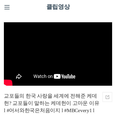
클립영상
교포들의 한국 사랑을 세계에 전해준 케데
헌? 교포들이 말하는 케데헌이 고마운 이유
l #어서와한국은처음이지 l #MBCevery1 l