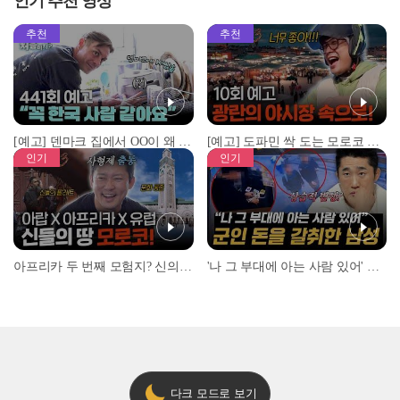
인기 추천 영상
추천
추천
[예고] 덴마크 집에서 OO이 왜 나와...? 이상할 정도로 한국을 사랑하는 우리 형을 제보합니다!
[예고] 도파민 싹 도는 모로코 야시장 투어!
인기
인기
아프리카 두 번째 모험지? 신의 땅 ‘모로코’✈️ l #위대한가이드3 l #MBCevery1 l EP.9
'나 그 부대에 아는 사람 있어' 아들뻘 군인에게 접근한 남성 l #히든아이 l #MBCevery1 l EP.94
다크 모드로 보기