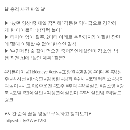
🚨 충격 사건 파일 🚨
▶ ‘봤던 영상 중 제일 끔찍해’ 김동현 역대급으로 경악하
게 한 아이들의 ‘방지턱 놀이’
▶ 타이어 없이 질주, 2미터 아래로 추락까지?! 아찔한 장면
에 '절대 이해할 수 없어' 한승연 일침
▶ '수면제랑 술 같이 먹으면 죽어?' 연쇄살인마 김소영, 범
행 직전 AI에 ‘살인 계획’ 질문?
#히든아이 #Hiddeneye #cctv #표창원 #권일용 #이대우 #김성
주 #박하선 #한승연 #김동현 #범죄 #수사 #코멘터리쇼 #방지
턱놀이 #사고 #음주운전 #도주 #추락 #약물살인 #김소영 #강
북 #모텔 #연쇄살인 #여성연쇄살인마 #20세살인범 #약물드
링크
♥시간 순삭 꿀잼 영상!! 구독하고 챙겨보기♥
https://bit.ly/3WwT2El