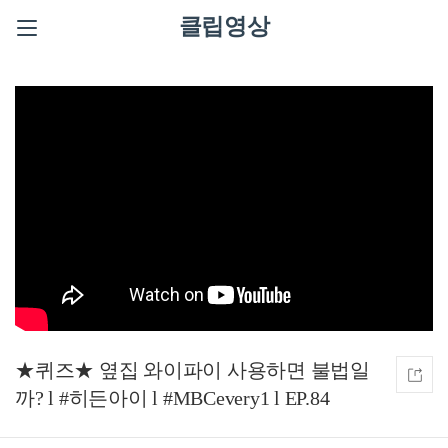
클립영상
★퀴즈★ 옆집 와이파이 사용하면 불법일
까? l #히든아이 l #MBCevery1 l EP.84