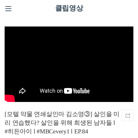
클립영상
[모텔 약물 연쇄살인마 김소영③] 살인을 미
리 연습했다? 살인을 위해 희생된 남자들 l
#히든아이 l #MBCevery1 l EP.84