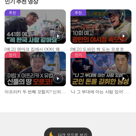
인기 추천 영상
추천
추천
[예고] 덴마크 집에서 OO이 왜 나와...? 이상할 정도로 한국을 사랑하는 우리 형을 제보합니다!
[예고] 도파민 싹 도는 모로코 야시장 투어!
인기
인기
아프리카 두 번째 모험지? 신의 땅 ‘모로코’✈️ l #위대한가이드3 l #MBCevery1 l EP.9
'나 그 부대에 아는 사람 있어' 아들뻘 군인에게 접근한 남성 l #히든아이 l #MBCevery1 l EP.94
다크 모드로 보기