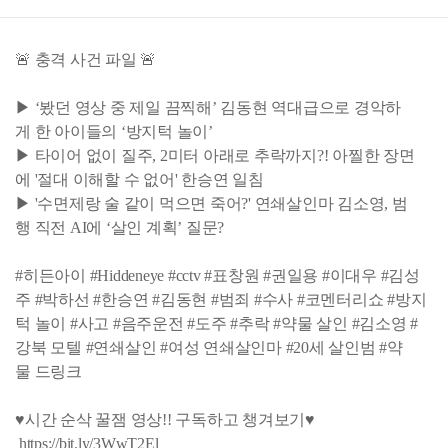
🚨 충격 사건 파일 🚨
▶ ‘봤던 영상 중 제일 끔찍해’ 김동현 역대급으로 경악하
게 한 아이들의 ‘방지턱 놀이’
▶ 타이어 없이 질주, 2미터 아래로 추락까지?! 아찔한 장면
에 '절대 이해할 수 없어' 한승연 일침
▶ '수면제랑 술 같이 먹으면 죽어?' 연쇄살인마 김소영, 범
행 직전 AI에 ‘살인 계획’ 질문?
#히든아이 #Hiddeneye #cctv #표창원 #권일용 #이대우 #김성
주 #박하선 #한승연 #김동현 #범죄 #수사 #코멘터리쇼 #방지
턱 놀이 #사고 #음주운전 #도주 #추락 #약물 살인 #김소영 #
강북 모텔 #연쇄살인 #여성 연쇄살인마 #20세 살인범 #약
물 드링크
♥시간 순삭 꿀잼 영상!! 구독하고 챙겨보기♥
https://bit.ly/3WwT2El