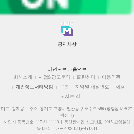
공지사항
이전으로
다음으로
회사소개
사업&광고문의
클린센터
이용약관
개인정보처리방침
큐톤
지역별 채널번호
채용
오시는 길
대표: 강지웅 | 주소: 경기도 고양시 일산동구 호수로 596 (장항동 MBC드
림센터)
사업자 등록번호: 117-81-11110 | 통신판매업 신고번호: 2015-고양일산
동-0865 | 대표전화: 031)995-0011