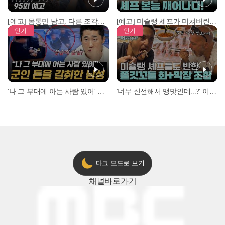
[예고] 몸통만 남고, 다른 조각은 어디에..? 시화호에서 드러난 충격적인 토막 살인사건!
[예고] 미슐랭 셰프가 미쳐버린 이유! 본능이 깨어난 사건은?
인기
인기
'나 그 부대에 아는 사람 있어' 아들뻘 군인에게 접근한 남성 l #히든아이 l #MBCevery1 l EP.94
'너무 신선해서 맹맛인데...?' 이탈리아 셰프들이 회 먹다 막장에 빠진 이유 l #어서와한국은처음이지 l #MBCevery1 l EP.437
다크 모드로 보기
채널
바로가기