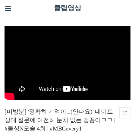
클립영상
[미방분] '정확히 기억이...(안나요)' 데이트
상대 질문에 여전히 눈치 없는 맹꽁이ㅋㅋ |
#돌싱N모솔 4회 | #MBCevery1