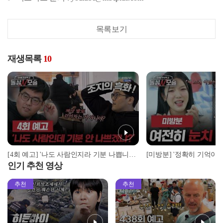
목록보기
재생목록
10
[4회 예고] '나도 사람인지라 기분 나쁩니다!' 조지의 흑화 이유는? | 돌싱N모솔 | 5월 5일 (화) 밤 10시 MBC every1
인기 추천 영상
추천
추천