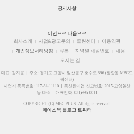
공지사항
이전으로
다음으로
회사소개
사업&광고문의
클린센터
이용약관
개인정보처리방침
큐톤
지역별 채널번호
채용
오시는 길
대표: 강지웅 | 주소: 경기도 고양시 일산동구 호수로 596 (장항동 MBC드
림센터)
사업자 등록번호: 117-81-11110 | 통신판매업 신고번호: 2015-고양일산
동-0865 | 대표전화: 031)995-0011
COPYRIGHT (C) MBC PLUS. All rights reserved.
페이스북
블로그
트위터