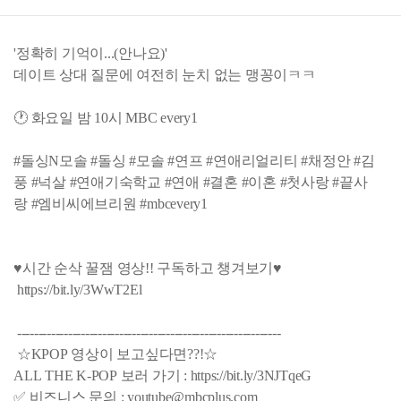
'정확히 기억이...(안나요)'
데이트 상대 질문에 여전히 눈치 없는 맹꽁이ㅋㅋ
🕐 화요일 밤 10시 MBC every1
#돌싱N모솔 #돌싱 #모솔 #연프 #연애리얼리티 #채정안 #김
풍 #넉살 #연애기숙학교 #연애 #결혼 #이혼 #첫사랑 #끝사
랑 #엠비씨에브리원 #mbcevery1
♥시간 순삭 꿀잼 영상!! 구독하고 챙겨보기♥
https://bit.ly/3WwT2El
--------------------------------------------------------------
☆KPOP 영상이 보고싶다면??!☆
ALL THE K-POP 보러 가기 : https://bit.ly/3NJTqeG
✅ 비즈니스 문의 : youtube@mbcplus.com