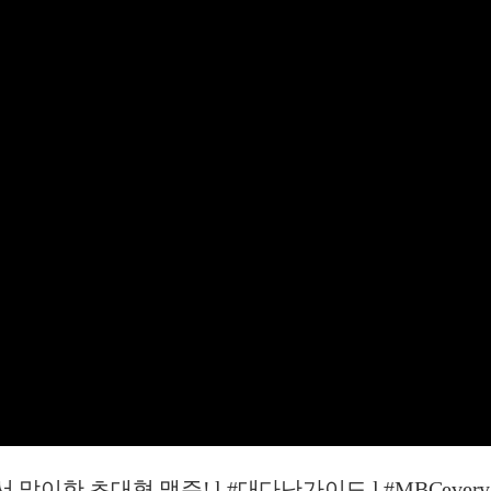
한 초대형 맥주! l #대다난가이드 l #MBCevery1 l