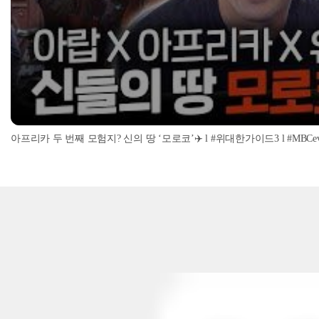
아프리카 두 번째 모험지? 신의 땅 ‘모로코’✈️ l #위대한가이드3 l #MBCevery