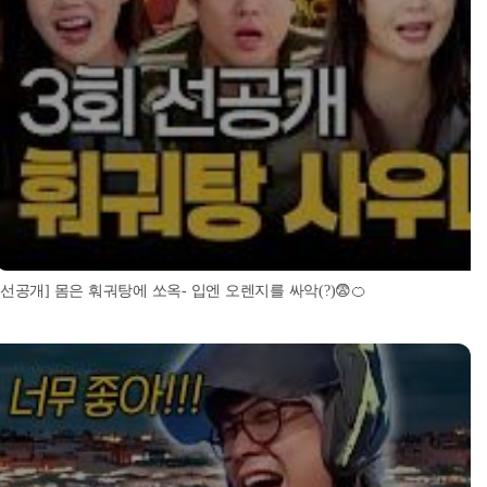
[선공개] 몸은 훠궈탕에 쏘옥- 입엔 오렌지를 싸악(?)😨🍊