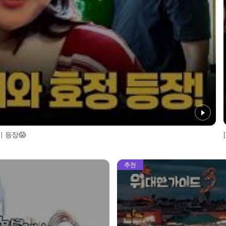
이 등장😱
추천