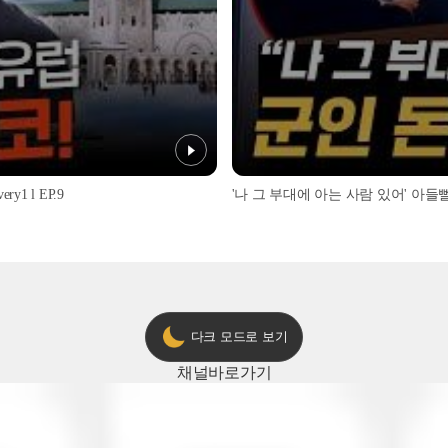
1 l EP.9
'나 그 부대에 아는 사람 있어' 아들뻘 군
다크 모드로 보기
채널
바로가기