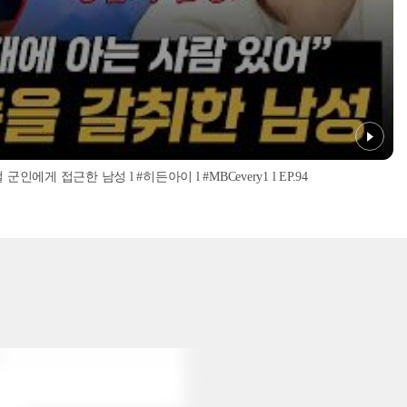
인에게 접근한 남성 l #히든아이 l #MBCevery1 l EP.94