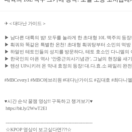
✈＜대다난 가이드＞
▶ 남다른 대륙의 밤! 모두를 놀라게 한 초대형 10L 맥주의 등장
▶ 훠궈와 똑같은 특별한 온천! 초대형 훠궈탕부터 소민의 먹방 
▶ 하얼빈 테토인들의 성지를 방문하다, 테토 호소인 다니엘의
▶ 한국인의 아픈 역사 ‘안중근의사기념관’, 그날의 현장을 새기
▶ 텐션 UP시키러 온 막내 효정의 등장! 대.다.효.소 패밀리 완
#MBCevery1 #MBC에브리원 #대다난가이드 #김대호 #최다니
♥시간 순삭 꿀잼 영상!! 구독하고 챙겨보기♥
https://bit.ly/2WwT2El
--------------------------------------------------------------
☆KPOP 영상이 보고싶다면??!☆