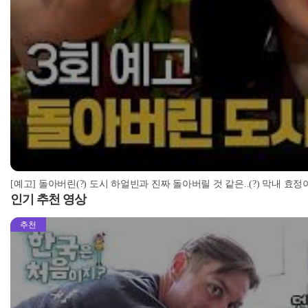
[예고] 돌아버린(?) 도시 하얼빈과 진짜 돌아버릴 것 같은..(?) 막내 효정
인기 추천 영상
추천