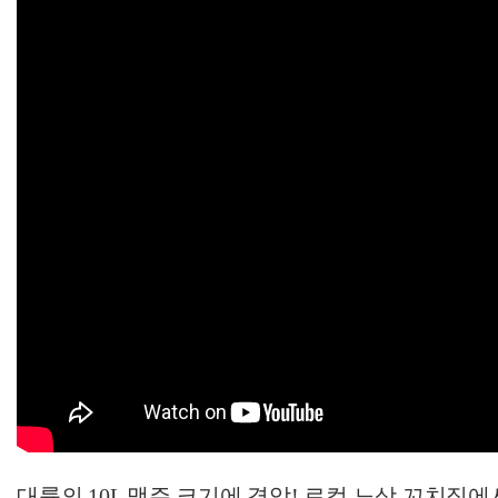
대륙의 10L 맥주 크기에 경악! 로컬 노상 꼬치집에서 맞이