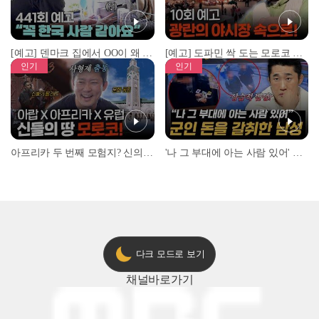
[예고] 덴마크 집에서 OO이 왜 나와...? 이상할 정도로 한국을 사랑하는 우리 형을 제보합니다!
[예고] 도파민 싹 도는 모로코 야시장 투어!
인기
인기
아프리카 두 번째 모험지? 신의 땅 ‘모로코’✈️ l #위대한가이드3 l #MBCevery1 l EP.9
'나 그 부대에 아는 사람 있어' 아들뻘 군인에게 접근한 남성 l #히든아이 l #MBCevery1 l EP.94
다크 모드로 보기
채널
바로가기