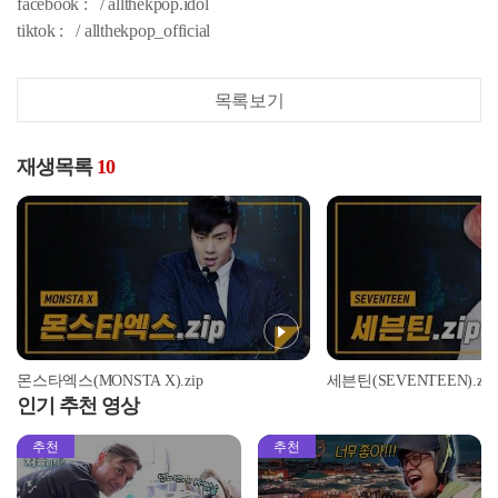
facebook : / allthekpop.idol
tiktok : / allthekpop_official
목록보기
재생목록
10
몬스타엑스(MONSTA X).zip
세븐틴(SEVENTEEN).zip
인기 추천 영상
추천
추천