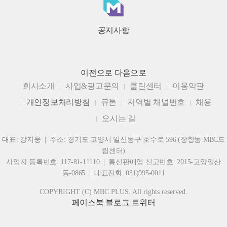
공지사항
이전으로
다음으로
회사소개
사업&광고문의
클린센터
이용약관
개인정보처리방침
큐톤
지역별 채널번호
채용
오시는 길
대표: 강지웅 | 주소: 경기도 고양시 일산동구 호수로 596 (장항동 MBC드
림센터)
사업자 등록번호: 117-81-11110 | 통신판매업 신고번호: 2015-고양일산
동-0865 | 대표전화: 031)995-0011
COPYRIGHT (C) MBC PLUS. All rights reserved.
페이스북
블로그
트위터