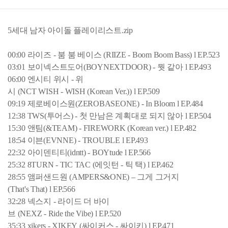
5세대 남자 아이돌 플레이리스트.zip
00:00 라이즈 - 붐 붐 베이스 (RIIZE - Boom Boom Bass) l EP.523
03:01 보이넥스트도어(BOYNEXTDOOR) - 뭣 같아 l EP.493
06:00 엔시티 위시 - 위
시 (NCT WISH - WISH (Korean Ver.)) l EP.509
09:19 제로베이스원(ZEROBASEONE) - In Bloom l EP.484
12:38 TWS(투어스) - 첫 만남은 계획대로 되지 않아 l EP.504
15:30 앤팀(&TEAM) - FIREWORK (Korean ver.) l EP.482
18:54 이븐(EVNNE) - TROUBLE l EP.493
22:32 아이덴티티(idntt) - BOYtude l EP.566
25:32 8TURN - TIC TAC (에잇턴 - 틱 택) l EP.462
28:55 앰퍼샌드원 (AMPERS&ONE) – 그게 그거지
(That's That) l EP.566
32:28 넥스지 - 라이드 더 바이
브 (NEXZ - Ride the Vibe) l EP.520
35:33 xikers - XIKEY (싸이커스 - 싸이키) l EP.471