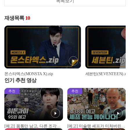
목록보기
재생목록
10
몬스타엑스(MONSTA X).zip
세븐틴(SEVENTEEN).zip
인기 추천 영상
추천
추천
[예고] 몸통만 남고, 다른 조각은 어디에..? 시화호에서 드러난 충격적인 토막 살인사건!
[예고] 미슐랭 셰프가 미쳐버린 이유! 본능이 깨어난 사건은?