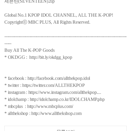
세븐틴(SEVENTEEN).zip
Global No.1 KPOP IDOL CHANNEL, ALL THE K-POP!
Copyrightⓒ MBC PLUS, All Rights Reserved.
----------------------------------------------------------------------------------------
-----
Buy All The K-POP Goods
* OKDGG : http://bit.ly/okdgg_kpop
* facebook : http://facebook.com/allthekpop.idol
* twitter : https://twitter.com/ALLTHEKPOP
* instagram : https://www.instagram.com/allthekpop....
* idolchamp : http://idolchamp.co.kr/IDOLCHAMP.php
* mbcplus : http://www.mbcplus.com/
* allthekshop : http://www.allthekshop.com