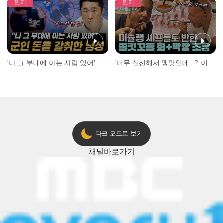
인기
인기
'나 그 부대에 아는 사람 있어' 아들뻘 군인에게 접근한 남성 l #히든아이 l #MBCevery1 l EP.94
'너무 신선해서 맹맛인데...?' 이탈리아 셰프들이 회 먹다 막장에 빠진 이유 l #어서와한국은처음이지 l #MBCevery1 l EP.437
다크 모드로 보기
채널
바로가기