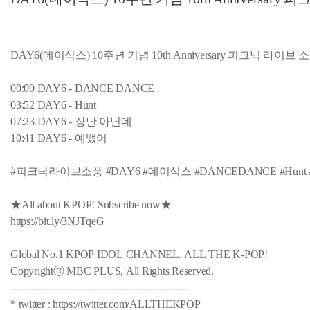
DAY6(데이식스) 10주년 기념 10th Anniversary 피크닉 라이브 소
00:00 DAY6 - DANCE DANCE
03:52 DAY6 - Hunt
07:23 DAY6 - 장난 아닌데
10:41 DAY6 - 예뻤어
#피크닉라이브소풍 #DAY6 #데이식스 #DANCEDANCE #Hunt
★All about KPOP! Subscribe now★
https://bit.ly/3NJTqeG
Global No.1 KPOP IDOL CHANNEL, ALL THE K-POP!
Copyrightⓒ MBC PLUS, All Rights Reserved.
------------------------------------------------------
* twitter : https://twitter.com/ALLTHEKPOP