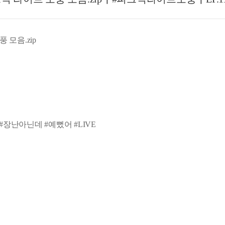
풍 모음.zip
 #장난아닌데 #예뻤어 #LIVE