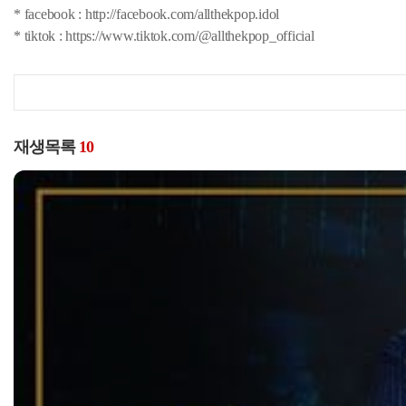
* facebook : http://facebook.com/allthekpop.idol
* tiktok : https://www.tiktok.com/@allthekpop_official
재생목록
10