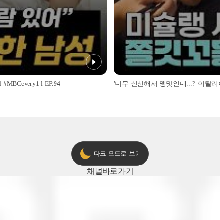
every1 l EP.94
다크 모드로 보기
채널
바로가기