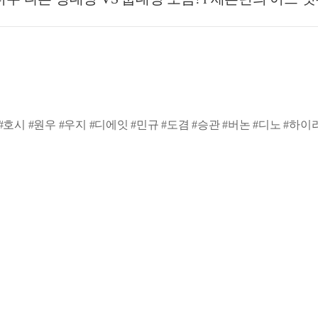
#호시 #원우 #우지 #디에잇 #민규 #도겸 #승관 #버논 #디노 #하