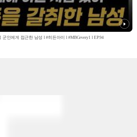
인에게 접근한 남성 l #히든아이 l #MBCevery1 l EP.94