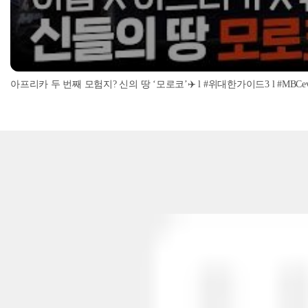
아프리카 두 번째 모험지? 신의 땅 ‘모로코’✈️ l #위대한가이드3 l #MBCevery