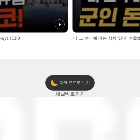
1 l EP.9
'나 그 부대에 아는 사람 있어' 아들뻘 군
다크 모드로 보기
채널
바로가기