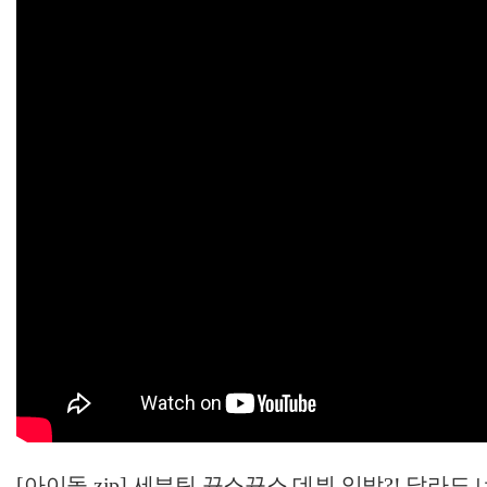
[아이돌.zip] 세븐틴 뀨스뀨스 데뷔 임박?! 달라도 너