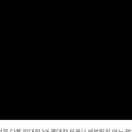
무 다른 밍대장 VS 쿱대장 모음! l 세븐틴의 어느 멋진 