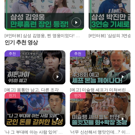
[#인터뷰] 삼성 김영웅, 찐 영웅이었다! 통산 두 번째 만루홈런 폭발 I #베이스볼투나잇 2025.03.25
인기 추천 영상
추천
추천
[예고] 몸통만 남고, 다른 조각은 어디에..? 시화호에서 드러난 충격적인 토막 살인사건!
[예고] 미슐랭 셰프가 미쳐버린 이유! 본능이 깨어난 사건은?
인기
인기
'나 그 부대에 아는 사람 있어' 아들뻘 군인에게 접근한 남성 l #히든아이 l #MBCevery1 l EP.94
'너무 신선해서 맹맛인데...?' 이탈리아 셰프들이 회 먹다 막장에 빠진 이유 l #어서와한국은처음이지 l #MBCevery1 l EP.437