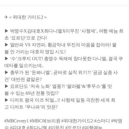
✈＜위대한 가이드2＞
▶ 박명수X김대호X최다니엘X이무진 ‘사형제’, 여행 예능 최
초 ‘요르단’으로 간다!
▶ 얼반파 VS 자연파, 황금막내 무진의 마음을 잡아라! 물
불 안 가리는 대호의 영입 시도!
▶ ‘수’크루지 OUT! 총명수 독재에 참다못한 다니엘, 결국 쿠
데타를 일으키는데..
▶ 총무가 된 ‘돈봐니엘’, 곧바로 실직 위기?! ‘공금 실종 사
건’ 대반전 결말은?
▶ 요르단도 ‘저속 노화’ 열풍?! ‘팔라펠’&‘후무스’를 맛
볼 수 있는 69년 전통 맛집!?
▶ 디저트 왕국 이즈 히얼...!! 사형제 일동 극찬한 세계 최
고 디저트 ‘쿠나파’의 맛은?
#MBCevery1 #MBC에브리원 #위대한가이드2 #스마디 #박명
수 #김대호 #최다니엘 #이무진 #요르단 #여행예능