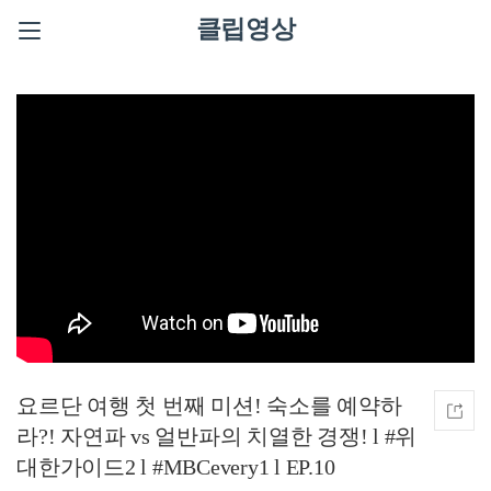
클립영상
요르단 여행 첫 번째 미션! 숙소를 예약하
라?! 자연파 vs 얼반파의 치열한 경쟁! l #위
대한가이드2 l #MBCevery1 l EP.10