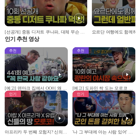
[선공개] 중동 디저트 쿠나파, 대체 무슨 맛이길래...?
인기 추천 영상
추천
추천
[예고] 덴마크 집에서 OO이 왜 나와...? 이상할 정도로 한국을 사랑하는 우리 형을 제보합니다!
[예고] 도파민 싹 도는 모로코 야시장 투어!
인기
인기
아프리카 두 번째 모험지? 신의 땅 ‘모로코’✈️ l #위대한가이드3 l #MBCevery1 l EP.9
'나 그 부대에 아는 사람 있어' 아들뻘 군인에게 접근한 남성 l #히든아이 l #MBCevery1 l EP.94