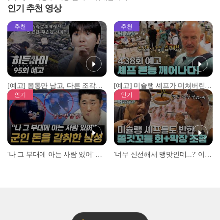
인기 추천 영상
추천
추천
[예고] 몸통만 남고, 다른 조각은 어디에..? 시화호에서 드러난 충격적인 토막 살인사건!
[예고] 미슐랭 셰프가 미쳐버린 이유! 본능이 깨어난 사건은?
인기
인기
'나 그 부대에 아는 사람 있어' 아들뻘 군인에게 접근한 남성 l #히든아이 l #MBCevery1 l EP.94
'너무 신선해서 맹맛인데...?' 이탈리아 셰프들이 회 먹다 막장에 빠진 이유 l #어서와한국은처음이지 l #MBCevery1 l EP.437