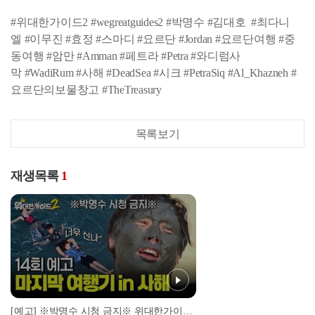
#위대한가이드2 #wegreatguides2 #박명수 #김대호 #최다니
엘 #이무진 #효정 #스마디 #요르단 #Jordan #요르단여행 #중
동여행 #암만 #Amman #페트라 #Petra #와디럼사
막 #WadiRum #사해 #DeadSea #시크 #PetraSiq #Al_Khazneh #
요르단의보물창고 #TheTreasury
목록보기
재생목록
1
[예고] ※박명수 시청 금지※ 위대한가이드2 마지막 여행기 in 사해