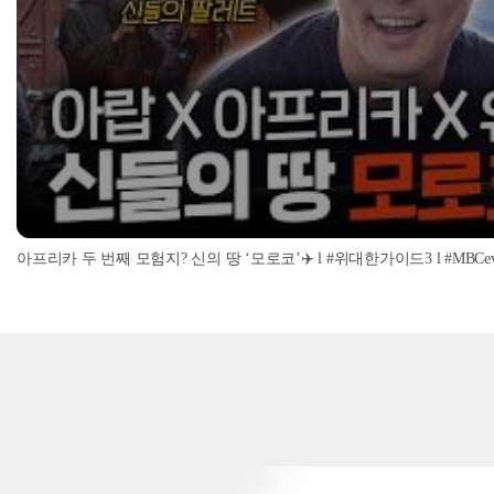
아프리카 두 번째 모험지? 신의 땅 ‘모로코’✈️ l #위대한가이드3 l #MBCevery