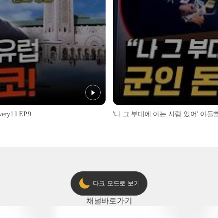
1 l EP.9
'나 그 부대에 아는 사람 있어' 아들뻘 군
다크 모드로 보기
채널
바로가기