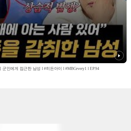
인에게 접근한 남성 l #히든아이 l #MBCevery1 l EP.94