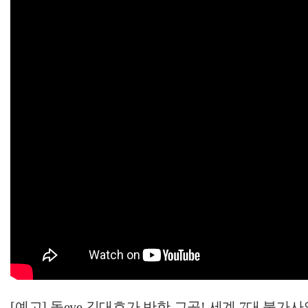
[예고] 돌eye 김대호가 반한 그곳! 세계 7대 불가