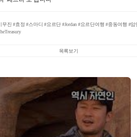
이무진 #효정 #스마디 #요르단 #Jordan #요르단여행 #중동여행 #암만 #
eTreasury
목록보기