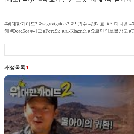
#위대한가이드2 #wegreatguides2 #박명수 #김대호 #최다니엘 #
해 #DeadSea #시크 #PetraSiq #Al-Khazneh #요르단의보물창고 #Th
재생목록
1