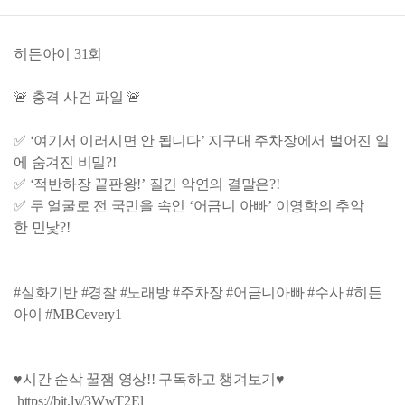
히든아이 31회
🚨 충격 사건 파일 🚨
✅ ‘여기서 이러시면 안 됩니다’ 지구대 주차장에서 벌어진 일
에 숨겨진 비밀?!
✅ ‘적반하장 끝판왕!’ 질긴 악연의 결말은?!
✅ 두 얼굴로 전 국민을 속인 ‘어금니 아빠’ 이영학의 추악
한 민낯?!
#실화기반 #경찰 #노래방 #주차장 #어금니아빠 #수사 #히든
아이 #MBCevery1
♥시간 순삭 꿀잼 영상!! 구독하고 챙겨보기♥
https://bit.ly/3WwT2El