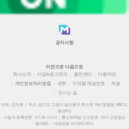
공지사항
이전으로
다음으로
회사소개
사업&광고문의
클린센터
이용약관
개인정보처리방침
큐톤
지역별 채널번호
채용
오시는 길
대표: 강지웅 | 주소: 경기도 고양시 일산동구 호수로 596 (장항동 MBC드
림센터)
사업자 등록번호: 117-81-11110 | 통신판매업 신고번호: 2015-고양일산
동-0865 | 대표전화: 031)995-0011