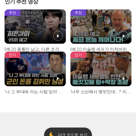
인기 추천 영상
추천
추천
[예고] 몸통만 남고, 다른 조각은 어디에..? 시화호에서 드러난 충격적인 토막 살인사건!
[예고] 미슐랭 셰프가 미쳐버린 이유! 본능이 깨어난 사건은?
인기
인기
'나 그 부대에 아는 사람 있어' 아들뻘 군인에게 접근한 남성 l #히든아이 l #MBCevery1 l EP.94
'너무 신선해서 맹맛인데...?' 이탈리아 셰프들이 회 먹다 막장에 빠진 이유 l #어서와한국은처음이지 l #MBCevery1 l EP.437
다크 모드로 보기