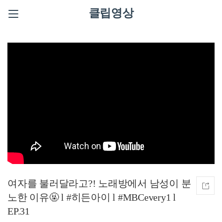
클립영상
여자를 불러달라고?! 노래방에서 남성이 분
노한 이유🤬 l #히든아이 l #MBCevery1 l
EP.31