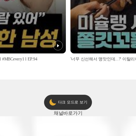
every1 l EP.94
다크 모드로 보기
채널
바로가기