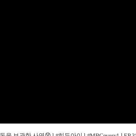
관한 사연😧 l #히든아이 l #MBCevery1 l EP.3