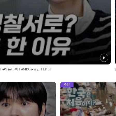
이 l #MBCevery1 l EP.31
추천