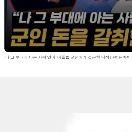
'나 그 부대에 아는 사람 있어' 아들뻘 군인에게 접근한 남성 l #히든아이 l #MBC