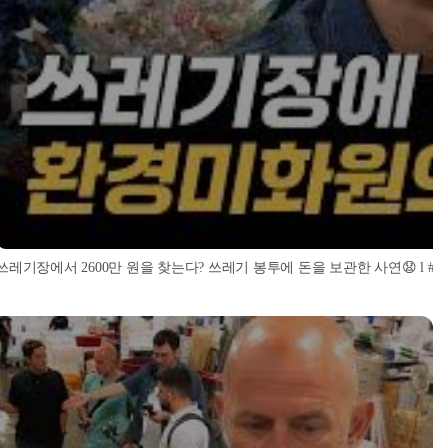
쓰레기장에서 2600만 원을 찾는다? 쓰레기 봉투에 돈을 보관한 사연😧 l #히든아이 l