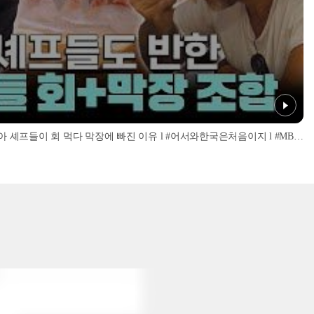
'너무 신선해서 맹맛인데...?' 이탈리아 셰프들이 회 먹다 막장에 빠진 이유 l #어서와한국은처음이지 l #MBCevery1 l EP.437