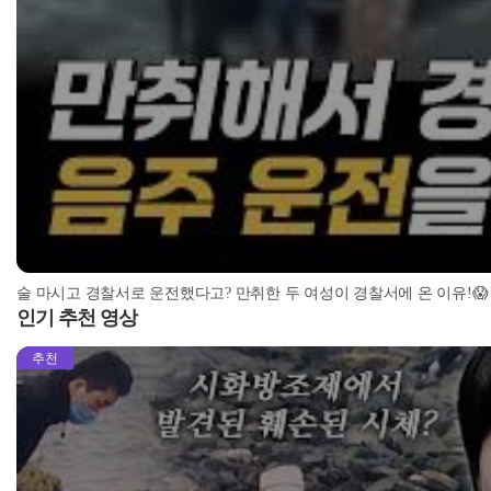
술 마시고 경찰서로 운전했다고? 만취한 두 여성이 경찰서에 온 이유!😱 l #히든아
인기 추천 영상
추천