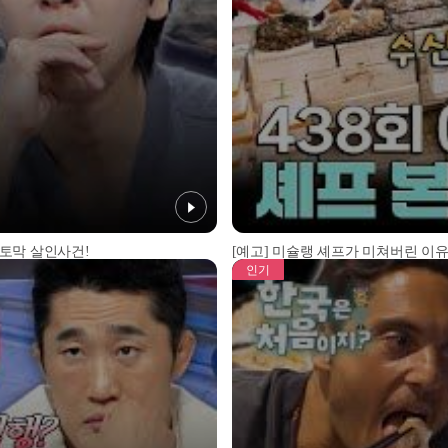
 토막 살인사건!
[예고] 미슐랭 셰프가 미쳐버린 이유
인기