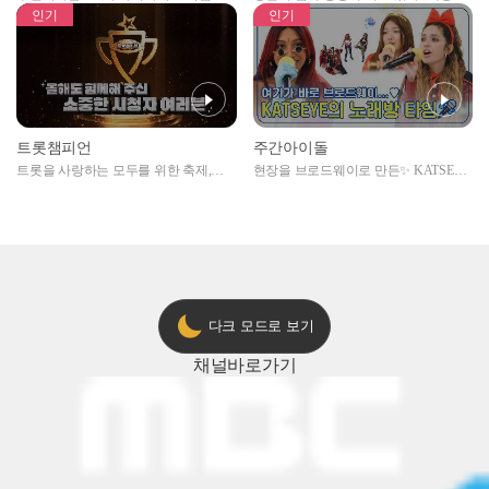
자아이돌편 예고
못한 곳에서 일어나는 불법촬영 범죄!
인기
인기
트롯챔피언
주간아이돌
트롯을 사랑하는 모두를 위한 축제,
현장을 브로드웨이로 만든✨ KATSEYE
2024 트롯챔피언 어워즈 l <트롯챔피언
의 노래방 타임🎤
> 55회 l 12월 19일 (목) 저녁 8시 MBC
ON 방송 [예고]
다크 모드로 보기
채널
바로가기