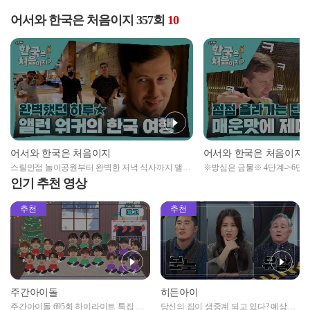
어서와 한국은 처음이지 357회
10
어서와 한국은 처음이지
어서와 한국은 처음이지
스릴만점 놀이공원부터 완벽한 저녁 식사까지 앨런
※방심은 금물※ 4단계->6단
워커의 완벽했던 한국 여행✨
의 매운 단계에🌶 제대로 웃음
인기 추천 영상
추천
추천
주간아이돌
히든아이
주간아이돌 695회 하이라이트 특집 남
당신의 집이 생중계 되고 있다? 예상치