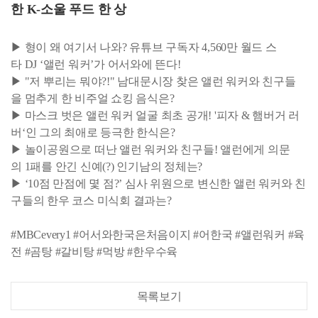
한 K-소울 푸드 한 상
▶ 형이 왜 여기서 나와? 유튜브 구독자 4,560만 월드 스
타 DJ ‘앨런 워커’가 어서와에 뜬다!
▶ "저 뿌리는 뭐야?!" 남대문시장 찾은 앨런 워커와 친구들
을 멈추게 한 비주얼 쇼킹 음식은?
▶ 마스크 벗은 앨런 워커 얼굴 최초 공개! '피자 & 햄버거 러
버‘인 그의 최애로 등극한 한식은?
▶ 놀이공원으로 떠난 앨런 워커와 친구들! 앨런에게 의문
의 1패를 안긴 신예(?) 인기남의 정체는?
▶ ‘10점 만점에 몇 점?’ 심사 위원으로 변신한 앨런 워커와 친
구들의 한우 코스 미식회 결과는?
#MBCevery1 #어서와한국은처음이지 #어한국 #앨런워커 #육
전 #곰탕 #갈비탕 #먹방 #한우수육
목록보기