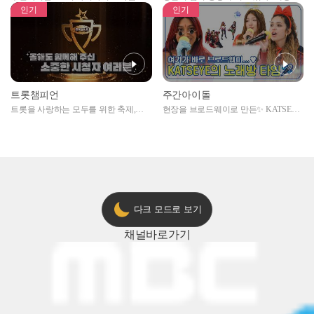
자아이돌편 예고
못한 곳에서 일어나는 불법촬영 범죄!
인기
인기
트롯챔피언
주간아이돌
트롯을 사랑하는 모두를 위한 축제,
현장을 브로드웨이로 만든✨ KATSEYE
2024 트롯챔피언 어워즈 l <트롯챔피언
의 노래방 타임🎤
> 55회 l 12월 19일 (목) 저녁 8시 MBC
ON 방송 [예고]
다크 모드로 보기
채널
바로가기