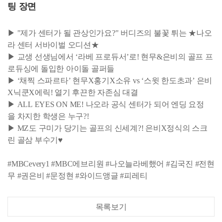
팅 장면
▶ "제가 센터가 될 관상인가요?" 버디즈의 불꽃 튀는 ★나오
라 센터 서바이벌 오디션★
▶ 교생 선생님에서 ‘라베 프로듀서’로! 현무&은비의 골프 프
로듀싱에 돌입한 아이돌 골퍼들
▶ ‘채찍 스파르타’ 현무X홍기X소유 vs ‘스윗 한도초과’ 은비
X닉쿤X에릭! 열기 후끈한 자존심 대결
▶ ALL EYES ON ME! 나오라 공식 센터가 되어 엔딩 요정
을 차지한 학생은 누구?!
▶ MZ도 구미가 당기는 골프의 신세계?! 은비X정식의 스크
린 골삼 부수기♥
#MBCevery1 #MBC에브리원 #나오늘라베했어 #김국진 #전현
무 #권은비 #문정현 #와이드앵글 #피레티
목록보기