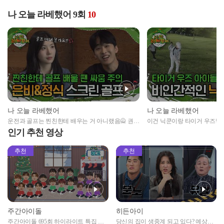
나 오늘 라베했어 9회
10
나 오늘 라베했어
나 오늘 라베했어
운전과 골프는 찐친한테 배우는 거 아니랬음🙅‍ 권은
이건 닉쿤이랑 타이거 우즈밖에
비 & 조정식의 스크린 골프
닉쿤의 골프 실력
인기 추천 영상
추천
추천
주간아이돌
히든아이
주간아이돌 695회 하이라이트 특집 남
당신의 집이 생중계 되고 있다? 예상치